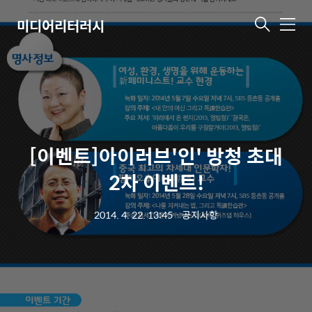
미디어리터러시
메
뉴
[이벤트]아이러브'인' 방청 초대
2차 이벤트!
2014. 4. 22. 13:45
ㆍ
공지사항