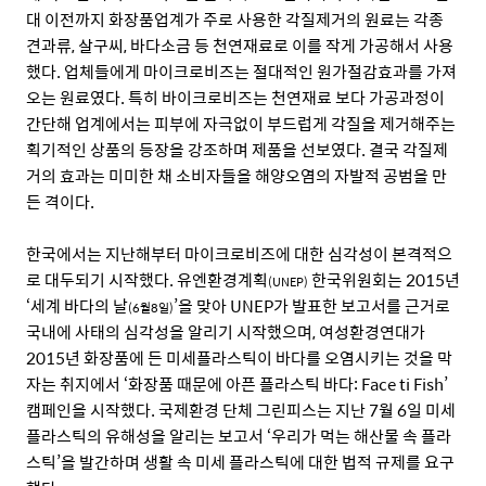
대 이전까지 화장품업계가 주로 사용한 각질제거의 원료는 각종
견과류, 살구씨, 바다소금 등 천연재료로 이를 작게 가공해서 사용
했다. 업체들에게 마이크로비즈는 절대적인 원가절감효과를 가져
오는 원료였다. 특히 바이크로비즈는 천연재료 보다 가공과정이
간단해 업계에서는 피부에 자극없이 부드럽게 각질을 제거해주는
획기적인 상품의 등장을 강조하며 제품을 선보였다. 결국 각질제
거의 효과는 미미한 채 소비자들을 해양오염의 자발적 공범을 만
든 격이다.
한국에서는 지난해부터 마이크로비즈에 대한 심각성이 본격적으
로 대두되기 시작했다. 유엔환경계획
한국위원회는 2015년
(UNEP)
‘세계 바다의 날
’을 맞아 UNEP가 발표한 보고서를 근거로
(6월8일)
국내에 사태의 심각성을 알리기 시작했으며, 여성환경연대가
2015년 화장품에 든 미세플라스틱이 바다를 오염시키는 것을 막
자는 취지에서 ‘화장품 때문에 아픈 플라스틱 바다: Face ti Fish’
캠페인을 시작했다. 국제환경 단체 그린피스는 지난 7월 6일 미세
플라스틱의 유해성을 알리는 보고서 ‘우리가 먹는 해산물 속 플라
스틱’을 발간하며 생활 속 미세 플라스틱에 대한 법적 규제를 요구