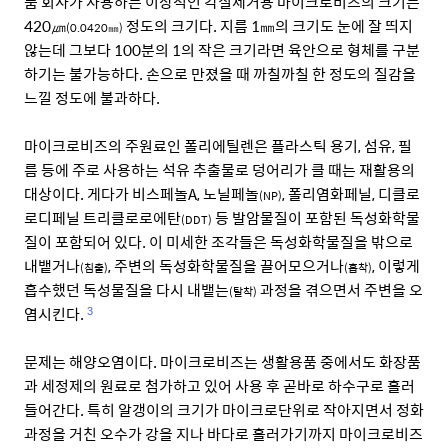
품 회사가 사용하는 이상적인 각질제거용 마이크로비즈의 크기는
420㎛
정도의 크기다. 지름 1㎜의 크기도 눈에 잘 띄지
(0.0420㎜)
않는데 그보다 100분의 1의 작은 크기라면 육안으로 형체를 구분
하기는 불가능하다. 손으로 만졌을 때 까칠까칠 한 정도의 질감을
느낄 정도에 불과하다.
마이크로비즈의 주원료인 폴리에틸렌은 플라스틱 용기, 섬유, 필
름 등에 주로 사용하는 석유 추출물로 덩어리가 클 때는 재활용의
대상이다. 게다가 비스페놀A, 노닐페놀
, 폴리염화페닐, 디클로
(NP)
로디페닐 트리클로로에탄
등 발암물질이 포함된 독성화학물
(DDT)
질이 포함되어 있다. 이 미세한 조각들은 독성화학물질을 밖으로
내뱉거나
, 주변의 독성화학물질을 끌어모으거나
, 이렇게
(침출)
(흡착)
흡수했던 독성물질을 다시 내뱉는
과정을 겪으면서 주변을 오
(탈착)
염시킨다.
3
문제는 해양오염이다. 마이크로비즈는 생활용품 중에서도 화장품
과 세정제의 원료로 첨가하고 있어 사용 후 곧바로 하수구로 흘러
들어간다. 특히 알갱이의 크기가 마이크로단위로 작아지면서 정화
과정을 거친 오수가 강을 지나 바다로 흘러가기까지 마이크로비즈