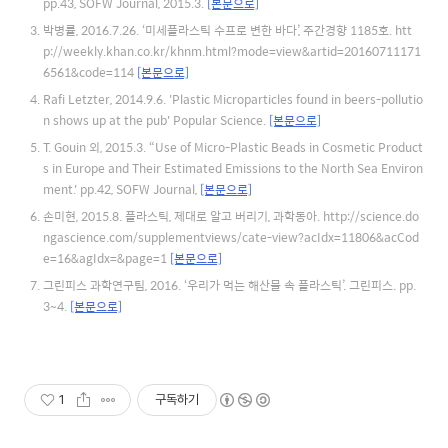
pp.43, SOFW Journal, 2015.3.
[본문으로]
박병률, 2016.7.26. ‘미세플라스틱 수프로 변한 바다’, 주간경향 1185호. htt
p://weekly.khan.co.kr/khnm.html?mode=view&artid=20160711171
6561&code=114
[본문으로]
Rafi Letzter, 2014.9.6. 'Plastic Microparticles found in beers-pollutio
n shows up at the pub' Popular Science.
[본문으로]
T. Gouin 외, 2015.3. “Use of Micro-Plastic Beads in Cosmetic Product
s in Europe and Their Estimated Emissions to the North Sea Environ
ment.' pp.42, SOFW Journal,
[본문으로]
손미현, 2015.8. 플라스틱, 제대로 알고 버리기, 과학동아. http://science.do
ngascience.com/supplementviews/cate-view?acIdx=11806&acCod
e=16&agIdx=&page=1
[본문으로]
그린피스 과학연구팀, 2016. ‘우리가 먹는 해산물 속 플라스틱’. 그린피스. pp.
3~4.
[본문으로]
1
구독하기