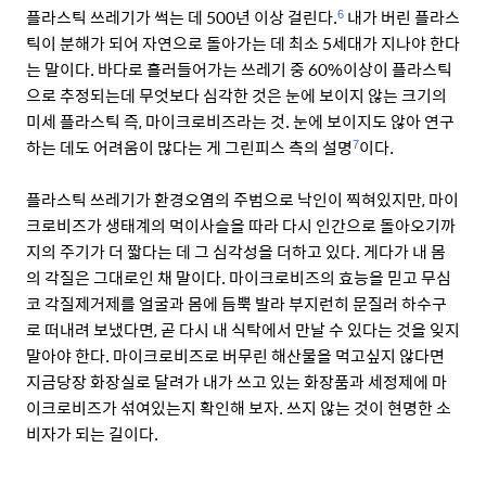
플라스틱 쓰레기가 썩는 데 500년 이상 걸린다.
내가 버린 플라스
6
틱이 분해가 되어 자연으로 돌아가는 데 최소 5세대가 지나야 한다
는 말이다. 바다로 흘러들어가는 쓰레기 중 60%이상이 플라스틱
으로 추정되는데 무엇보다 심각한 것은 눈에 보이지 않는 크기의
미세 플라스틱 즉, 마이크로비즈라는 것. 눈에 보이지도 않아 연구
하는 데도 어려움이 많다는 게 그린피스 측의 설명
이다.
7
플라스틱 쓰레기가 환경오염의 주범으로 낙인이 찍혀있지만, 마이
크로비즈가 생태계의 먹이사슬을 따라 다시 인간으로 돌아오기까
지의 주기가 더 짧다는 데 그 심각성을 더하고 있다. 게다가 내 몸
의 각질은 그대로인 채 말이다. 마이크로비즈의 효능을 믿고 무심
코 각질제거제를 얼굴과 몸에 듬뿍 발라 부지런히 문질러 하수구
로 떠내려 보냈다면, 곧 다시 내 식탁에서 만날 수 있다는 것을 잊지
말아야 한다. 마이크로비즈로 버무린 해산물을 먹고싶지 않다면
지금당장 화장실로 달려가 내가 쓰고 있는 화장품과 세정제에 마
이크로비즈가 섞여있는지 확인해 보자. 쓰지 않는 것이 현명한 소
비자가 되는 길이다.