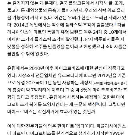
는 걸러지지 않는 게 문제다. 결국 플랑크톤에서 시작해 굴, 조개,
물고기 등 해양생물의 몸속에 들어가면서, 우리의 식탁 위로 올라
올 가능성이 커지고 있다. 이같은 우려가 현실로 드러난 사례가 있
다. 2014년 독일에서는 맥주에 플라스틱 조각이 검출됐다.
파퓰
4
러사이언스에 따르면 독일의 유명 브랜드 맥주 24개 중 10개에서
미세한 크기의 플라스틱 조각이 발견됐다. 당시 맥주회사들은 시
냇물을 정화해 맥주를 만들었을 뿐이라고 해명했으나 소비자들은
불안할 수 밖에 없었다.
유럽에서는 2010년 이후 마이크로비즈에 대한 관심이 집중되고
있다. 시장조사 전문업체인 유로모니터에 따르면 2012년을 기준
으로 유럽 30개국이 1년 동안 사용하는 세정제
(샤워젤, 세안제, 손세정제)
의 총량이 약 7억리터에 이르며 그 중 약 6%에 마이크로비즈가 포
함돼 있다고 추정했다. 유럽에서 사용하는 세정제에 포함된 마이
크로비즈가 북해를 오염시킨다는 게 논문의 핵심
이다.
그렇다면
5
마이크로비즈는 각질제거에 효과가 있는 것일까.
이에 대한 전문가들의 답은 한마디로 ‘없다’이다. 파퓰러사이언스
에 따르면 마이크로비즈를 본격적으로 첨가하기 시작한 1990년