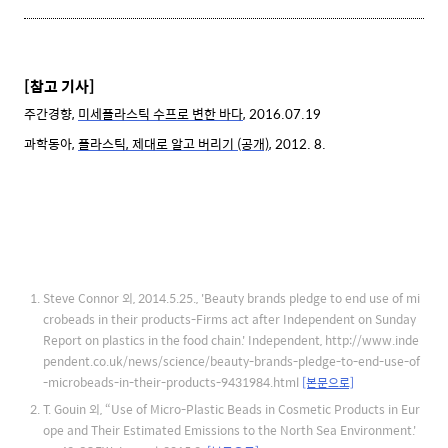
[참고 기사]
주간경향,
미세플라스틱 수프로 변한 바다
, 2016.07.19
과학동아,
플라스틱, 제대로 알고 버리기 (공개)
, 2012. 8.
Steve Connor 외, 2014.5.25., 'Beauty brands pledge to end use of mi
crobeads in their products-Firms act after Independent on Sunday
Report on plastics in the food chain.' Independent, http://www.inde
pendent.co.uk/news/science/beauty-brands-pledge-to-end-use-of
-microbeads-in-their-products-9431984.html
[본문으로]
T. Gouin 외, “Use of Micro-Plastic Beads in Cosmetic Products in Eur
ope and Their Estimated Emissions to the North Sea Environment.'