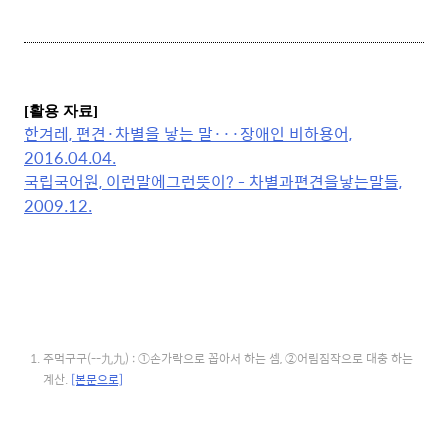
[활용 자료]
한겨레, 편견·차별을 낳는 말···장애인 비하용어,
2016.04.04.
국립국어원, 이런말에그런뜻이? - 차별과편견을낳는말들,
2009.12.
주먹구구(--九九) : ①손가락으로 꼽아서 하는 셈, ②어림짐작으로 대충 하는
계산.
[본문으로]