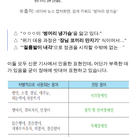
※출처:
네이버 뉴스 캡처화면, 검색 키워드 '벙어리 냉가슴'
△ 
 "ㅇㅇㅇ이 
'벙어리 냉가슴'
을 앓고 있다.”
△ 
 "위기 대응 과정은 
‘장님 코끼리 만지기’ 
식이어서…"
…"
△ 
 "
'절름발이 내각'
으로 정권을 시작할 수밖에 없는
이들 모두 신문 기사에서 인용한 표현인데, 어딘가 부족한 데
가 있음을 굳이 장애에 빗대어 표현하고 있습니다.