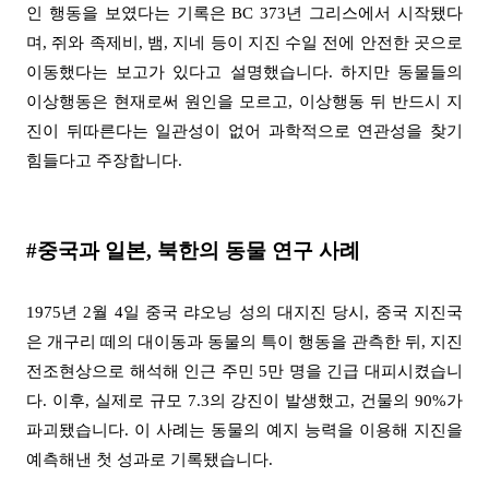
인 행동을 보였다는 기록은
BC 373
년 그리스에서 시작됐다
며
,
쥐와 족제비
,
뱀
,
지네 등이 지진 수일 전에 안전한 곳으로
이동했다는 보고가 있다고 설명했습니다
.
하지만 동물들의
이상행동은 현재로써 원인을 모르고
,
이상행동 뒤 반드시 지
진이 뒤따른다는 일관성이 없어 과학적으로 연관성을 찾기
힘들다고 주장합니다
.
#
중국과 일본
,
북한의 동물 연구 사례
1975
년
2
월
4
일 중국 랴오닝 성의 대지진 당시
,
중국 지진국
은 개구리 떼의 대이동과 동물의 특이 행동을 관측한 뒤
,
지진
전조현상으로 해석해 인근 주민
5
만 명을 긴급 대피시켰습니
다
.
이후
,
실제로 규모
7.3
의 강진이 발생했고
,
건물의
90%
가
파괴됐습니다
.
이 사례는 동물의 예지 능력을 이용해 지진을
예측해낸 첫 성과로 기록됐습니다
.