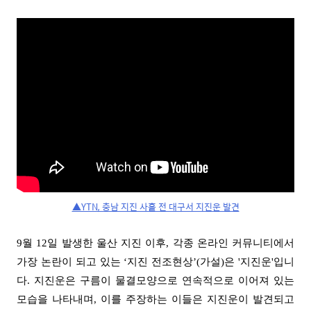
▲YTN, 충남 지진 사흘 전 대구서 지진운 발견
9
월
12
일 발생한 울산 지진 이후
,
각종 온라인 커뮤니티에서
가장 논란이 되고 있는
‘
지진 전조현상
’(
가설
)
은
'
지진운
'
입니
다
.
지진운은 구름이 물결모양으로 연속적으로 이어져 있는
모습을 나타내며
,
이를 주장하는 이들은 지진운이 발견되고