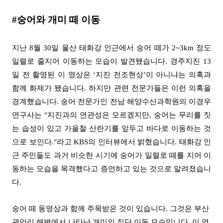
#
숭어와 개미 떼 이동
지난
8
월
30
일 울산 태화강 인근에서 숭어 떼가
2~3km
정도
일렬로 줄지어 이동하는 모습이 발견됐습니다
.
경주지진
13
일 전 촬영된 이 영상은
‘
지진 전조현상
’
이 아니냐는 의혹과
함께 화제가 됐습니다
.
하지만
관련 전문가들은 이런 의혹을
경계했습니다
.
숭어 전문가인 전남 해양수산과학원의 이경우
연구사는
"
지진과의 연관성은 모르겠지만
,
숭어는 무리를 짓
는 습성이 있고 가을철 산란기를 앞두고 바다로 이동하는 것
으로 보인다.
"라
고
KBS
의 인터뷰에서 밝혔습니다
.
태화강 인
근 주민들도 과거 비슷한 시기에 숭어가 일렬로 떼를 지어 이
동하는 모습을 목격했다고 증언하고 있는 것으로 알려졌습니
다
.
숭어 떼 동영상과 함께 주목받은 것이 있습니다
.
그것은 부산
광안리 해변에서 나타난 개미의 집단 이동 모습입니다
.
이 영