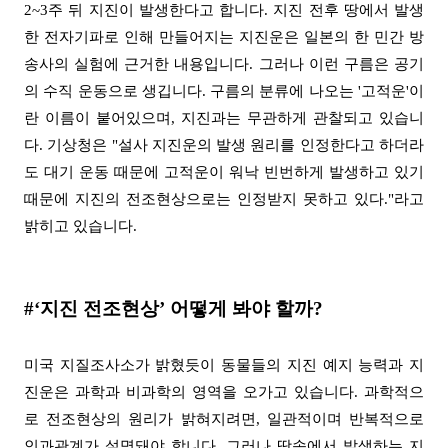
2~3
주 뒤 지진이 발생한다고 합니다
.
지진 전후 땅에서 발생
한 전자기파로 인해 만들어지는 지진운은 일본의 한 민간 방
송사의 실험에 근거한 내용입니다
.
그러나 이런 구름은 공기
의 수직 운동으로 생깁니다
.
구름의 분류에 나오는
'
고적운
'
이
란 이름이 붙어있으며
,
지진과는 무관하게 관찰되고 있습니
다
.
기상청은
"
설사 지진운의 발생 원리를 인정한다고 하더라
도 대기 운동 때문에 고적운이 워낙 빈번하게 발생하고 있기
때문에 지진의 전조현상으로는 인정받지 못하고 있다
."
라고
밝히고 있습니다
.
#‘
지진 전조현상
’
어떻게 봐야 할까?
미국 지질조사소가 밝혔듯이 동물들의 지진 예지 능력과 지
진운은 과학과 비과학의 영역을 오가고 있습니다
.
과학적으
로 전조현상의 원리가 밝혀지려면
,
일관적이며 반복적으로
인과관계가 설명돼야 합니다
.
그러나 땅속에서 발생하는 지