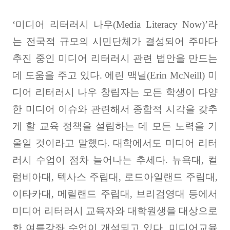
‘
미디어 리터러시 나우
(Media Literacy Now)’
라
는 전국적 규모의 시민단체가 결성되어 주마다
추진 중인 미디어 리터러시 관련 법안을 만드는
데 도움을 주고 있다
.
에린 맥닐
(Erin McNeill)
미
디어 리터러시 나우 창립자는 모든 학생이 다양
한 미디어 이슈와 관련해서 종합적 시각을 갖추
게 할 교육 정책을 설립하는 데 모든 노력을 기
울일 것이라고 말했다
.
대학에서도 미디어 리터
러시 수업이 점차 늘어나는 추세다
.
뉴욕대
,
컬
럼비아대
,
텍사스 주립대
,
로드아일랜드 주립대
,
이타카대
,
메릴랜드 주립대
,
브리검영대 등에서
미디어 리터러시 교육자와 대학원생을 대상으로
한 여름강좌 수업이 개설되고 있다
.
미디어교육