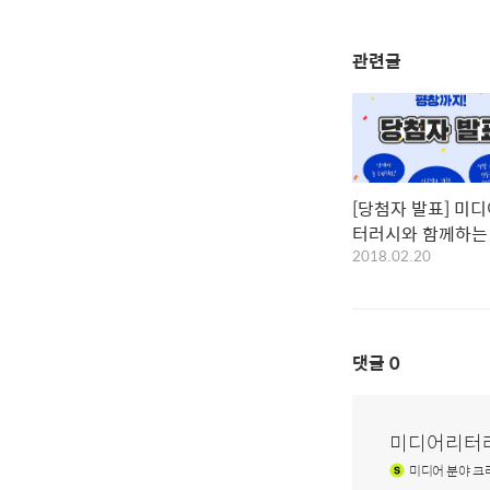
관련글
[당첨자 발표] 미디
터러시와 함께하는 평
2018.02.20
동계올림픽 응원 
댓글
0
미디어리터
미디어
분야 크