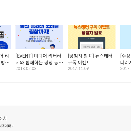
어 리
[EVENT] 미디어 리터러
[당첨자 발표] 뉴스레터
[수상
창
시와 함께하는 평창 동계
구독 이벤트
터러
2018.02.08
2017.11.09
2017.
이벤트
올림픽 응원 이벤트
모전
러시
리에이터