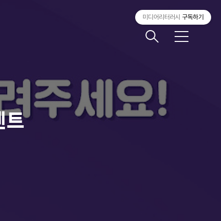
미디어리터러시
구독하기
메
뉴
벤트