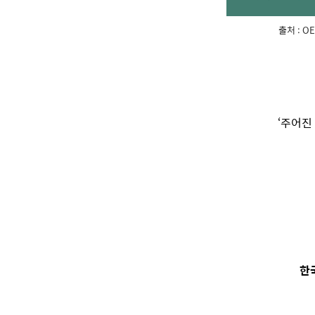
출처 : OEC
‘주어진
한