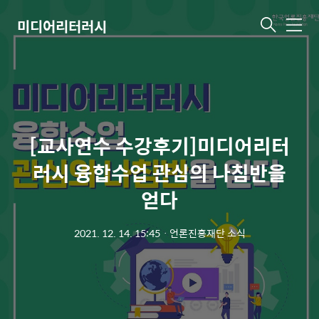
미디어리터러시
메
뉴
[교사연수 수강후기]미디어리터
러시 융합수업 관심의 나침반을
얻다
2021. 12. 14. 15:45
ㆍ
언론진흥재단 소식