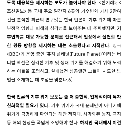
도록 대응책을 제시하는 보도가 늘어나야 한다.
<한겨레>, <
조선일보> 등 국내 주요 일간지 6곳의 기후변화 기사 2만여
건을 분석한 최근의 연구
5)
는 한국 언론이 기후 위기에 따른
부정적 영향과 피해의 심각성을 보여주는 데 주력했지만,
기
후변화를 대응 가능한 문제로 접근해서 일상에서 실천할 만
한 행동 방향을 제시하는 데는 소홀했다고 지적한다.
영국
<BBC>가 운영 중인 ‘퓨처 플래닛(Future Planet)’이라는 버
티컬 섹션은 심각한 기후 및 생태 위기를 해결하기 위해 노력
하는 이들을 조명하고, 실패했건 성공했건 그들이 시도한 방
법을 소개하는 데 초점을 맞춘다.
6)
한국 언론의 기후 위기 보도는 좀 더 종합적, 입체적이며 독자
친화적일 필요가 있다.
기후 위기가 국내 문제만이 아니기에
위기가 극명하게 확인되는 해안 저지대, 사막화된 농지, 극지
등 해외 현장을 폭넓게 조명해야 한다.
하지만 국내에서 이런