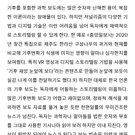
기후를 포함한 과학 보도에는 많은 숫자와 난해한 용어, 복잡
한 이론이라는 장애물이 있다. 하지만 저널리즘의 다양한 기
법과 디지털 기술은 이런 어려움을 넘어 독자에게 매력적으
로 스토리텔링 할 수 있게 한다. 한 예로 <중앙일보>는 2020
년 창간 특집으로 제주도 한라산 구상나무의 과거와 현재를
비교해 기후변화가 식생에 미치는 영향이 얼마나 심각한지를
보여줬다. 특히 VR 영상과 디지털 스토리텔링 기법을 사용해
‘기후 재앙 눈앞에 보다’라는 콘텐츠로 만들어 눈앞에 보듯이
실감 나게 이를 전달하기도 했다.
9)
하지만 대체로 한국 언론
의 기후 보도는 독자에게 어필하는 스토리텔링이 미흡하다.
많은 기후변화 보도가 어렵고 재미없으며, 정파적 해석을 제
외하면 보도 자료를 옮겨 놓은 듯한 천편일률의 무미건조한
뉴스가 넘친다. 독자는 과학자나 알아들을 법한 숫자와 부호
를 그대로 사용한 기사나마 읽어 보려 하지만 이내 지친다. 영
상이 뒷받침 되어야 뉴스가 된다고 보는 방송은 인력과 재원