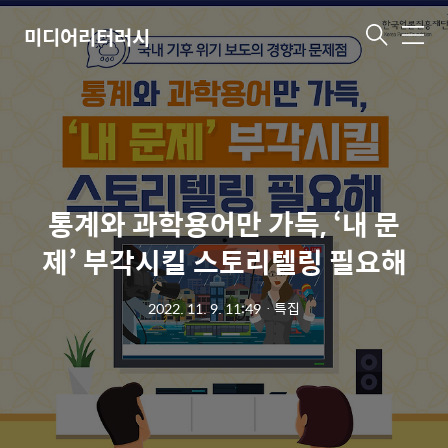
미디어리터러시
메
뉴
통계와 과학용어만 가득, ‘내 문
제’ 부각시킬 스토리텔링 필요해
2022. 11. 9. 11:49
ㆍ
특집