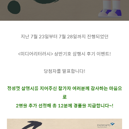
지난
7
월
23
일부터
7
월
28
일까지 진행되었던
<
미디어리터러시
>
상반기호 삼행시 후기 이벤트
!
당첨자를 발표합니다
!
정성껏 삼행시를 지어주신 참가자 여러분께 감사하는 마음으
로
2명을 추가 선정해 총 12분께 경품을 지급합니다~!