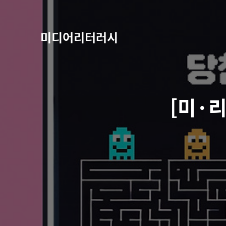
미디어리터러시
[미·