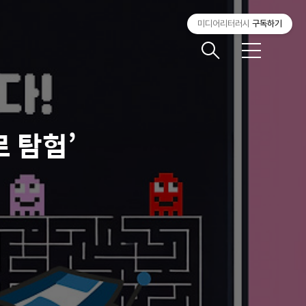
미디어리터러시
구독하기
메
뉴
 탐험’