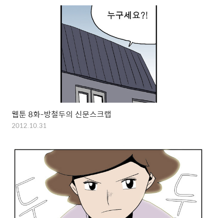
웹툰 8화-방철두의 신문스크랩
2012.10.31