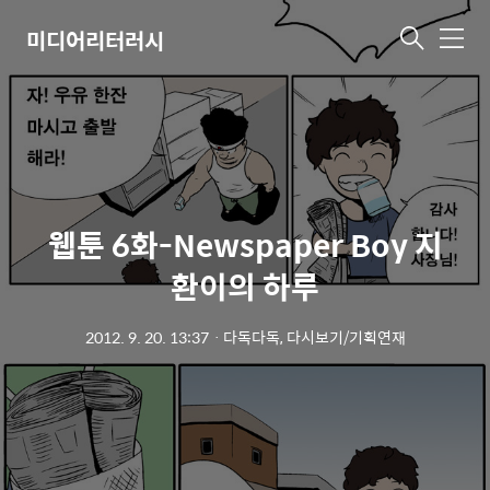
미디어리터러시
메
뉴
웹툰 6화-Newspaper Boy 지
환이의 하루
2012. 9. 20. 13:37
ㆍ
다독다독, 다시보기/기획연재