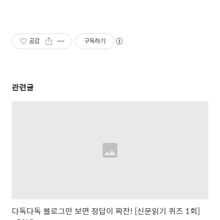
공감
구독하기
관련글
다독다독 블로그만 보면 정답이 짜잔! [신문읽기 퀴즈 1회]