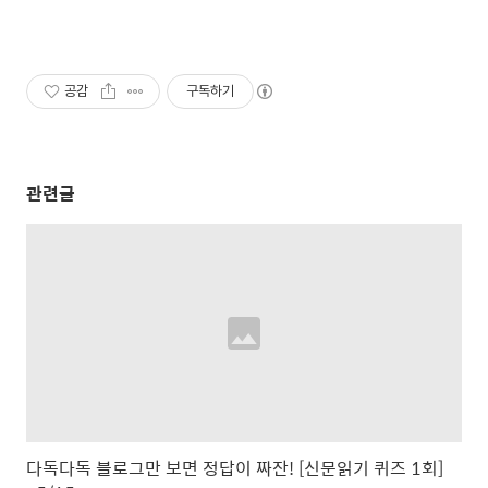
공감
구독하기
관련글
다독다독 블로그만 보면 정답이 짜잔! [신문읽기 퀴즈 1회]