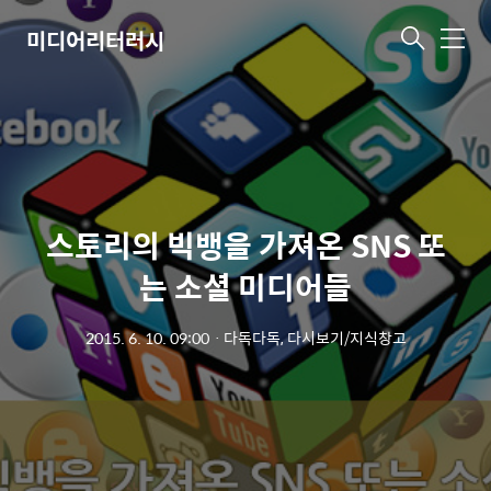
미디어리터러시
메
뉴
스토리의 빅뱅을 가져온 SNS 또
는 소셜 미디어들
2015. 6. 10. 09:00
ㆍ
다독다독, 다시보기/지식창고