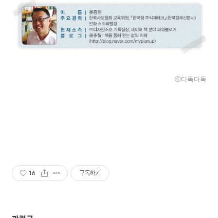
ⓒ다독다독
16
구독하기