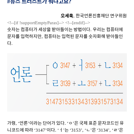
뉴스 트러스트가 뭐냐고요
#
?
오세욱
한국언론진흥재단 연구위원
,
<!--[if !supportEmptyParas]-->
<!--[endif]-->
숫자는 컴퓨터가 세상을 받아들이는 방법이다
우리는 컴퓨터에
.
문자를 입력하지만
컴퓨터는 입력된 문자를 숫자화해 받아들인
,
다
.
가령
언론
이라는 단어가 있다
ㅇ
은 국제 표준 문자코드인 유
, ‘
’
. ‘
’
니코드에 따라
이다
ㅓ
는
ㄴ
은
ㄹ
은
‘3147’
. ‘
’
‘3153’, ‘
’
‘3134’, ‘
’