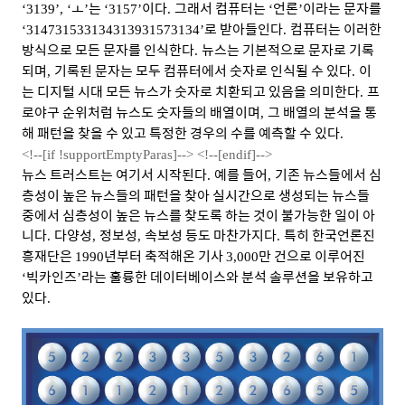
ㅗ
는
이다
그래서 컴퓨터는
언론
이라는 문자를
‘3139’, ‘
’
‘3157’
.
‘
’
로 받아들인다
컴퓨터는 이러한
‘314731533134313931573134’
.
방식으로 모든 문자를 인식한다
뉴스는 기본적으로 문자로 기록
.
되며
기록된 문자는 모두 컴퓨터에서 숫자로 인식될 수 있다
이
,
.
는 디지털 시대 모든 뉴스가 숫자로 치환되고 있음을 의미한다
프
.
로야구 순위처럼 뉴스도 숫자들의 배열이며
그 배열의 분석을 통
,
해 패턴을 찾을 수 있고 특정한 경우의 수를 예측할 수 있다
.
<!--[if !supportEmptyParas]-->
<!--[endif]-->
뉴스 트러스트는 여기서 시작된다
예를 들어
기존 뉴스들에서 심
.
,
층성이 높은 뉴스들의 패턴을 찾아 실시간으로 생성되는 뉴스들
중에서 심층성이 높은 뉴스를 찾도록 하는 것이 불가능한 일이 아
니다
다양성
정보성
속보성 등도 마찬가지다
특히 한국언론진
.
,
,
.
흥재단은
년부터 축적해온 기사
만 건으로 이루어진
1990
3,000
빅카인즈
라는 훌륭한 데이터베이스와 분석 솔루션을 보유하고
‘
’
있다
.