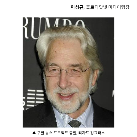
이성규
블
로터닷넷 미디어랩장
,
▲ 구글 뉴스 프로젝트 총괄, 리차드 깅그라스