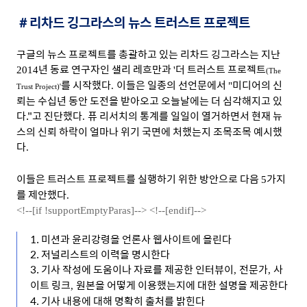
＃리차드 깅그라스의 뉴스 트러스트 프로젝트
구글의 뉴스 프로젝트를 총괄하고 있는 리차드 깅그라스는 지난
년 동료 연구자인 샐리 레흐만과
더 트러스트 프로젝트
2014
'
(The
를 시작했다
이들은 일종의 선언문에서
미디어의 신
.
"
Trust Project)'
뢰는 수십년 동안 도전을 받아오고 오늘날에는 더 심각해지고 있
다."
고 진단했다
퓨 리서치의 통계를 일일이 열거하면서 현재 뉴
.
스의 신뢰 하락이 얼마나 위기 국면에 처했는지 조목조목 예시했
다
.
이들은 트러스트 프로젝트를 실행하기 위한 방안으로 다음
가지
5
를 제안했다
.
<!--[if !supportEmptyParas]-->
<!--[endif]-->
1. 미션과 윤리강령을 언론사 웹사이트에 올린다
2. 저널리스트의 이력을 명시한다
3. 기사 작성에 도움이나 자료를 제공한 인터뷰이
전문가
사
,
,
이트 링크
원본을 어떻게 이용했는지에 대한 설명을 제공한다
,
4. 기사 내용에 대해 명확히 출처를 밝힌다