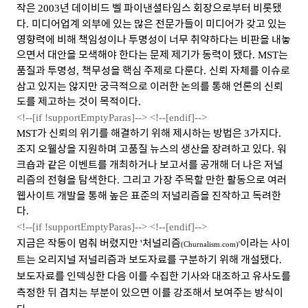
작은
년 데이비드 벨 파이낸셜타임스 회장으로부터 비롯됐
2003
다
미디어업계 외부에 있는 많은 전문가들이 미디어가 갖고 있는
.
영향력에 비해 책임성이나 투명성이 너무 취약하다는 비판을 내놓
으면서 대안을 모색해야 한다는 문제 제기가 동력이 됐다
는
. MST
품질과 투명성
책무성을 핵심 주제로 다룬다
신뢰 자체를 이슈로
,
.
삼고 있지는 않지만 궁극적으로 이러한 논의를 통해 언론의 신뢰
도를 제고하는 것이 목적이다
.
<!--[if !supportEmptyParas]-->
<!--[endif]-->
가 신뢰의 위기를 해결하기 위해 제시하는 방법은
가지다
MST
3
.
조지 오웰상을 지원하며 고품질 뉴스의 생산을 장려하고 있다
워
.
크숍과 같은 이벤트를 개최하거나 보고서를 공개해 더 나은 저널
리즘의 전형을 탐색한다
그리고 가장 주목할 만한 활동으로 여러
.
웹사이트 개발을 통해 높은 표준의 저널리즘을 진작하고 독려한
다
.
<!--[if !supportEmptyParas]-->
<!--[endif]-->
지금은 작동이 멈춰 버렸지만
처널리즘
이라는 사이
'
(Churnalism.com)'
트는 오리지널 저널리즘과 보도자료를 구분하기 위해 개설됐다
.
보도자료를 인덱싱한 다음 이를 수
집한 기사와 대조하고 유사도를
측정한 뒤 겹치는 부분이 있으면 이를 강조해서 보여주는 방식이