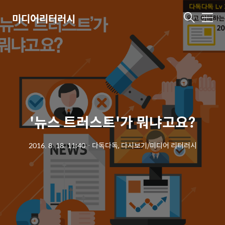
미디어리터러시
메
뉴
'뉴스 트러스트'가 뭐냐고요?
2016. 8. 18. 11:40
ㆍ
다독다독, 다시보기/미디어 리터러시