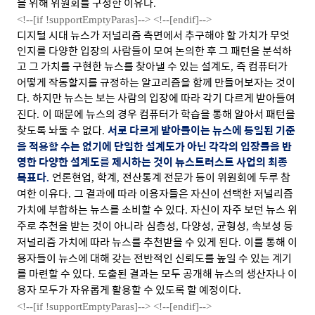
을 위해 위원회를 구성한 이유다
.
<!--[if !supportEmptyParas]-->
<!--[endif]-->
디지털 시대 뉴스가 저널리즘 측면에서 추구해야 할 가치가 무엇
인지를 다양한 입장의 사람들이 모여 논의한 후 그 패턴을 분석하
고 그 가치를 구현한 뉴스를 찾아낼 수 있는 설계도
즉 컴퓨터가
,
어떻게 작동할지를 규정하는 알고리즘을 함께 만들어보자는 것이
다
하지만 뉴스는 보는 사람의 입장에 따라 각기 다르게 받아들여
.
진다
이 때문에 뉴스의 경우 컴퓨터가 학습을 통해 알아서 패턴을
.
찾도록 놔둘 수 없다
서로 다르게 받아들이는 뉴스에 통일된 기준
.
을 적용할 수는 없기에 단일한 설계도가 아닌 각각의 입장들을 반
영한 다양한 설계도를 제시하는 것이 뉴스트러스트 사업의 최종
목표다
언론현업
학계
전산통계 전문가 등이 위원회에 두루 참
.
,
,
여한 이유다
그 결과에 따라 이용자들은 자신이 선택한 저널리즘
.
가치에 부합하는 뉴스를 소비할 수 있다
자신이 자주 보던 뉴스 위
.
주로 추천을 받는 것이 아니라
심층성
다양성
균형성
속보성 등
,
,
,
저널리즘 가치에 따라 뉴스를 추천받을 수 있게 된다
이를 통해 이
.
용자들이 뉴스에 대해 갖는 전반적인 신뢰도를 높일 수 있는 계기
를 마련할 수 있다
도출된 결과는 모두 공개해 뉴스의 생산자나 이
.
용자 모두가 자유롭게 활용할 수 있도록 할 예정이다
.
<!--[if !supportEmptyParas]-->
<!--[endif]-->