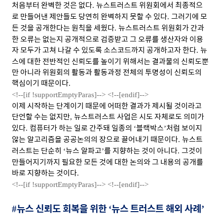
처음부터 완벽한 것은 없다
뉴스트러스트 위원회에서 최종적으
.
로 만들어낸 제안들도 당연히 완벽하지 못할 수 있다
그러기에 모
.
든 것을 공개한다는 원칙을 세웠다
뉴스트러스트 위원회가 간과
.
한 오류는 없는지 공개적으로 검증받고 그 오류를 생산자와 이용
자 모두가 고쳐 나갈 수 있도록 소스코드까지 공개하고자 한다
뉴
.
스에 대한 전반적인 신뢰도를 높이기 위해서는 결과물의 신뢰도뿐
만 아니라 위원회의 활동과 활동과정 전체의 투명성이 신뢰도의
핵심이기 때문이다
.
<!--[if !supportEmptyParas]-->
<!--[endif]-->
이제 시작하는 단계이기 때문에 어떠한 결과가 제시될 것이라고
단언할 수는 없지만
뉴스트러스트 사업은 시도 자체로도 의미가
,
있다
컴퓨터가 하는 일로 간주돼 일종의
블랙박스
처럼 보이지
.
‘
’
않는 알고리즘을 공공논의의 장으로 끌어내기 때문이다
뉴스트
.
러스트는 단순히
뉴스 알파고
를 지향하는 것이 아니다
그것이
‘
’
.
만들어지기까지 필요한 모든 것에 대한 논의와 그 내용의 공개를
바로 지향하는 것이다
.
<!--[if !supportEmptyParas]-->
<!--[endif]-->
뉴스 신뢰도 회복을 위한
뉴스 트러스트 해외 사례
#
‘
’