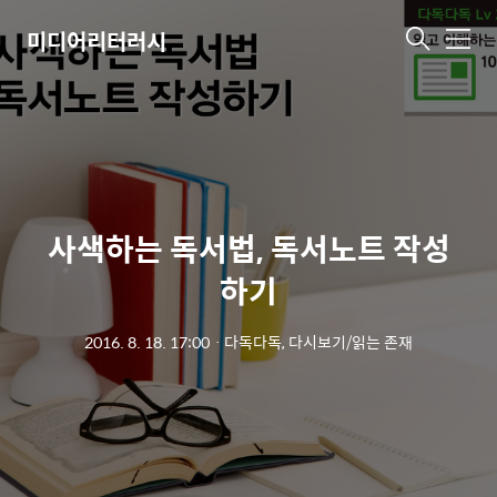
미디어리터러시
메
뉴
사색하는 독서법, 독서노트 작성
하기
2016. 8. 18. 17:00
ㆍ
다독다독, 다시보기/읽는 존재