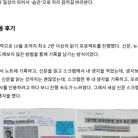
가 일상이 되어서
습관
으로 자리 잡히길 바라본다
‘
’
.
동 후기
시작으로
월 초까지 최소
번 이상의 읽기 프로젝트를 진행했다
신문
뉴
10
2
.
,
도해보지 않은 방법을 통해 기록을 남기는 방식이었다
.
독서 노트에 기록하고
신문을 읽고 스크랩해서 내 생각을 적었는데
생각보
,
,
어 신문을 읽는 것까지는 괜찮았는데
스크랩한 후 내 생각을 기록하고
모르
,
,
사를 인용하려고 하다 보니 진행 속도가 느려졌다
그래서 새삼 신문 스크
.
생각을 했다
.