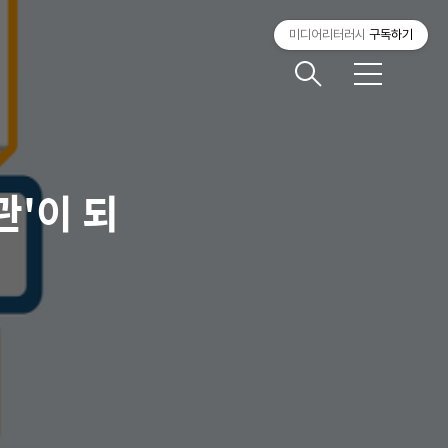
미디어리터러시
구독하기
메
뉴
관'이 되