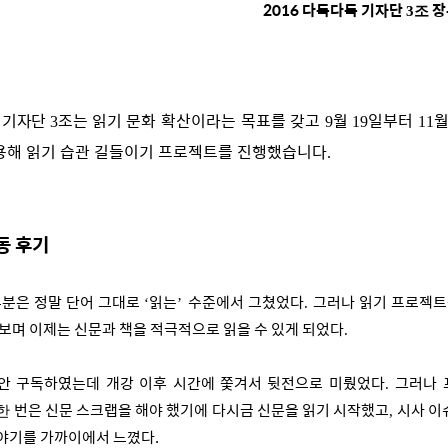
2016
다독다독 기자단
장
3조
 기자단
조는
읽기 문화 확산이라는 목표를 갖고
월
일부터
3
9
19
11
용해 읽기 습관 길들이기 프로젝트를 진행했습니다
.
동 후기
부분은 정말 단어 그대로
읽는
수준에서 그쳤었다
그러나 읽기 프로젝트
‘
’
.
해보며 이제는 신문과 책을 적극적으로 읽을 수 있게 되었다
.
안 구독하였는데 개강 이후 시간에 쫓겨서 뒷전으로 미뤘었다
그러나 
.
번은 신문 스크랩을 해야 했기에
다시금 신문을 읽기 시작했고
시사 이
한
,
이야기를 가까이에서 느꼈다.