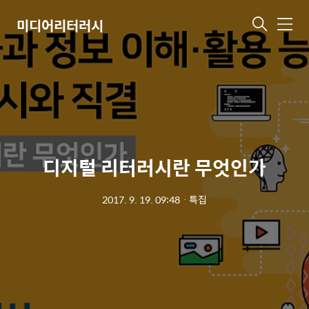
미디어리터러시
메
뉴
디지털 리터러시란 무엇인가
2017. 9. 19. 09:48
ㆍ
특집