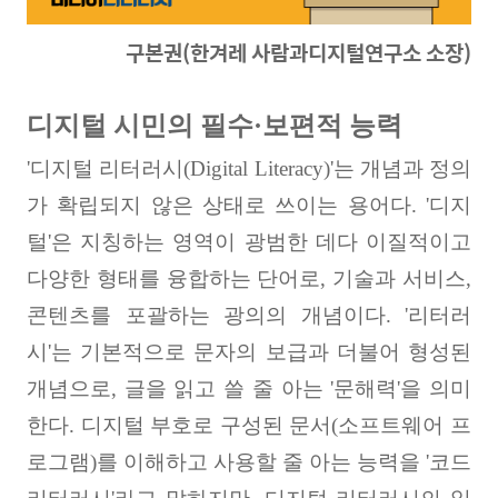
구본권(한겨레 사람과디지털연구소 소장)
디지털 시민의 필수·보편적 능력
'
디지털 리터러시
(Digital Literacy)'
는 개념과 정의
가 확립되지 않은 상태로 쓰이는 용어다
. '
디지
털
'
은 지칭하는 영역이 광범한 데다 이질적이고
다양한 형태를 융합하는 단어로
,
기술과 서비스
,
콘텐츠를 포괄하는 광의의 개념이다
. '
리터러
시
'
는 기본적으로 문자의 보급과 더불어 형성된
개념으로
,
글을 읽고 쓸 줄 아는
'
문해력
'
을 의미
한다
.
디지털 부호로 구성된 문서
(
소프트웨어 프
로그램
)
를 이해하고 사용할 줄 아는 능력을
'
코드