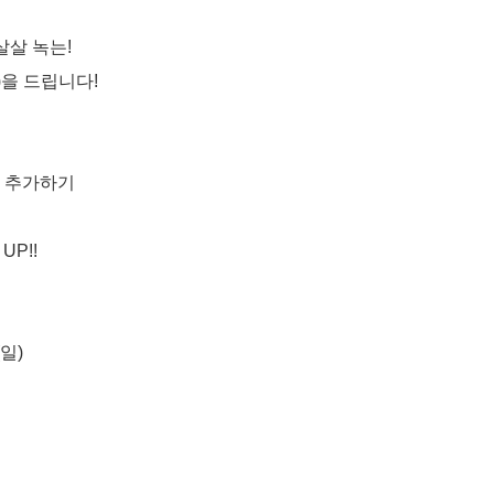
살살 녹는!
)을 드립니다!
웃 추가하기
UP!!
6(일)