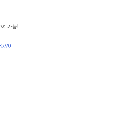
여 가능!
r/XxV0