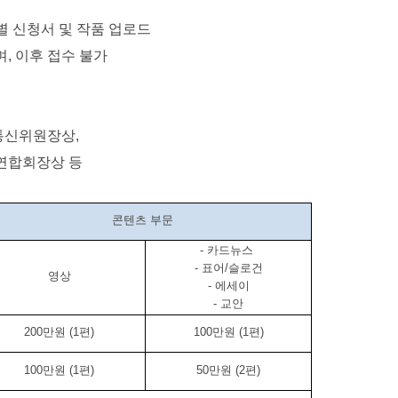
별 신청서 및 작품 업로드
며
,
이후 접수 불가
통신위원장상
,
연합회장상 등
콘텐츠 부문
-
카드뉴스
-
표어
/
슬로건
영상
-
에세이
-
교안
200
만원
(1
편
)
100
만원
(1
편
)
100
만원
(1
편
)
50
만원
(2
편
)