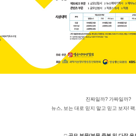
진짜일까
?
가짜일까
?
뉴스
,
보는 대로 믿지 말고 믿고 보자
!
팩
□
공모 부문
(
부문 중복 및 다작 응