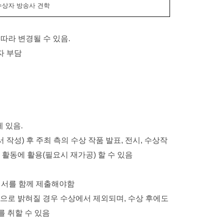
수상자 방송사 견학
따라 변경될 수 있음
.
자 부담
게 있음
.
서 작성
)
후 주최 측의 수상 작품 발표
,
전시
,
수상작
 활동에 활용
(
필요시 재가공
)
할 수 있음
서를 함께 제출해야함
상으로 밝혀질 경우 수상에서 제외되며
,
수상 후에도
를 취할 수 있음