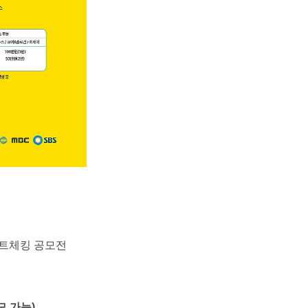
트체킹 공모전
모 가능
)