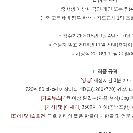
□
참가 자격
중학생 이상 내국인-개인 또는 팀(
※ 중·고등학생 팀은 학생 + 지도교사 1명 조합
○ 접수기간 2018년 9월 4일 ~ 10월 3
○ 수상자 발표 2018년 11월 20일(홈페
○ 시상식 2018년 11월
30
일
(
□
작품 규격
[
영상
]
재생시간
3
분 이내
720×480 pixcel
이상이되
HD
급
(1280×720)
권장
,
[
카드뉴스
]
4
컷 이상 완결본
(
자유 형식
) Jpg
[
기사
]
및
[
에세이
]
3500
자 이하
(
공백포함
)
[
표어
]
및
[
슬로건
]
구호 형태의 짧은 한글이나 한글 및 영문