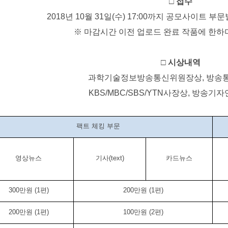
□
접수
2018
년
10
월
31
일
(
수
) 17:00
까지 공모사이트 부문
※
마감시간 이전 업로드 완료 작품에 한하
□
시상내역
과학기술정보방송통신위원장상
,
방송
KBS/MBC/SBS/YTN
사장상
,
방송기자
팩트 체킹 부문
영상뉴스
기사
(text)
카드뉴스
300
만원
(1
편
)
200
만원
(1
편
)
200
만원
(1
편
)
100
만원
(2
편
)