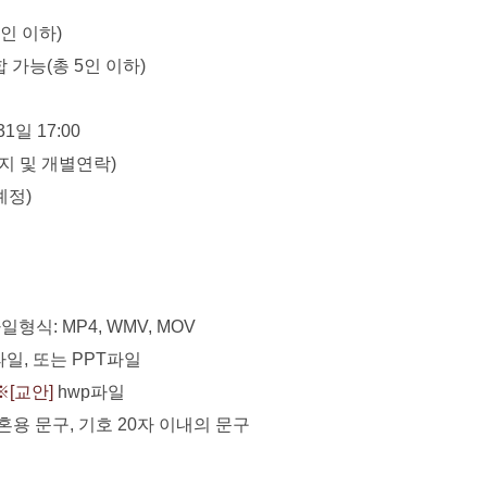
4인 이하)
 가능(총 5인 이하)
1일 17:00
이지 및 개별연락)
예정
)
파일형식
: MP4, WMV, MOV
파일
,
또는
PPT
파일
※
[
교안
]
hwp
파일
 혼용 문구
,
기호
20
자 이내의 문구