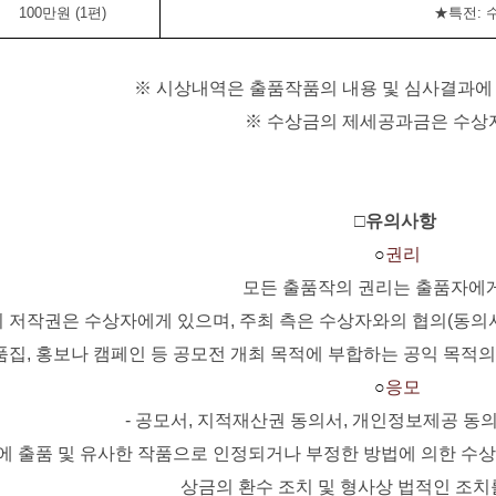
100
만원
(1
편
)
★특전
:
※
시상내역은 출품작품의 내용 및 심사결과에 
※
수상금의 제세공과금은 수상
□
유의사항
○
권리
모든 출품작의 권리는 출품자에
의 저작권은 수상자에게 있으며
,
주최 측은 수상자와의 협의
(
동의
품집
,
홍보나 캠페인 등 공모전 개최 목적에 부합하는 공익 목적의
○
응모
-
공모서
,
지적재산권 동의서
,
개인정보제공 동의
에 출품 및 유사한 작품으로 인정되거나 부정한 방법에 의한 수
상금의 환수 조치 및 형사상 법적인 조치