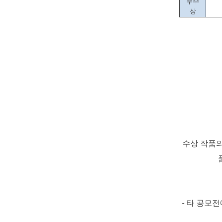
우수
상
수상 작품
-
타 공모전