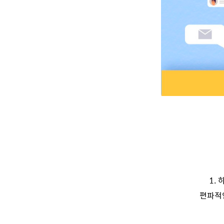
1.
편파적