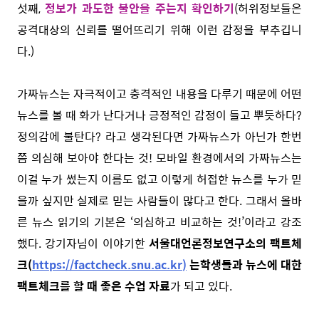
섯째,
정보가 과도한 불안을 주는지 확인하기
(허위정보들은
공격대상의 신뢰를 떨어뜨리기 위해 이런 감정을 부추깁니
다.)
가짜뉴스는 자극적이고 충격적인 내용을 다루기 때문에 어떤
뉴스를 볼 때 화가 난다거나 긍정적인 감정이 들고 뿌듯하다?
정의감에 불탄다? 라고 생각된다면 가짜뉴스가 아닌가 한번
쯤 의심해 보아야 한다는 것! 모바일 환경에서의 가짜뉴스는
이걸 누가 썼는지 이름도 없고 이렇게 허접한 뉴스를 누가 믿
을까 싶지만 실제로 믿는 사람들이 많다고 한다. 그래서 올바
른 뉴스 읽기의 기본은 ‘의심하고 비교하는 것!’이라고 강조
했다. 강기자님이 이야기한
서울대언론정보연구소의 팩트체
크(
https://factcheck.snu.ac.kr
)
는학생들과 뉴스에 대한
팩트체크를 할 때 좋은 수업 자료
가 되고 있다.