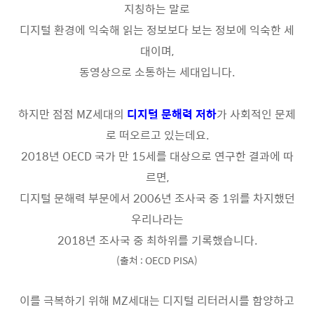
지칭하는 말로
디지털 환경에 익숙해 읽는 정보보다 보는 정보에 익숙한 세
대이며
,
동영상으로 소통하는 세대
입니다
.
하지만 점점
MZ
세대의
디지털 문해력 저하
가 사회적인 문제
로 떠오르고 있는데요
.
2018
년
OECD
국가 만
15
세를 대상으로 연구한 결과에 따
르면
,
디지털 문해력 부문
에서
2006
년 조사국 중
1
위를 차지했던
우리나라는
2018
년 조사국 중 최하위
를 기록했습니다
.
(
출처
: OECD PISA)
이를 극복하기 위해
MZ
세대는 디지털 리터러시를 함양하고