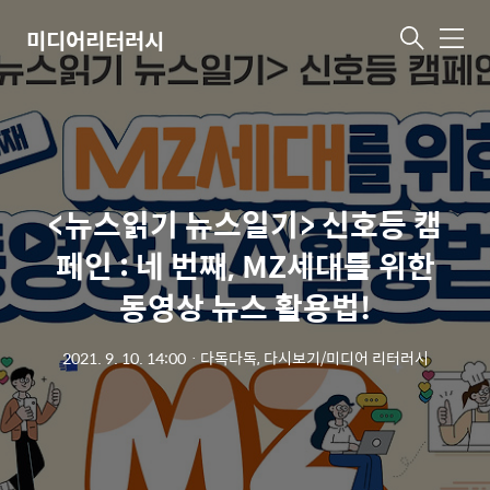
미디어리터러시
메
뉴
<뉴스읽기 뉴스일기> 신호등 캠
페인 : 네 번째, MZ세대를 위한
동영상 뉴스 활용법!
2021. 9. 10. 14:00
ㆍ
다독다독, 다시보기/미디어 리터러시