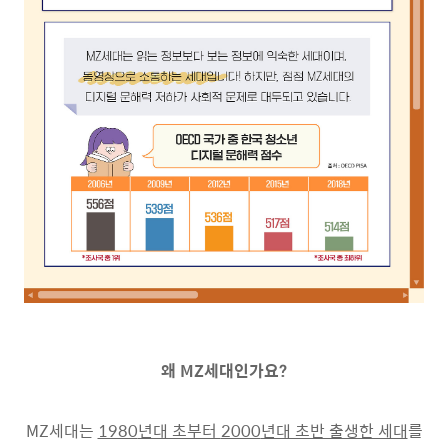
왜
MZ
세대인가요
?
MZ
세대는
1980
년대 초부터
2000
년대 초반 출생한 세대
를