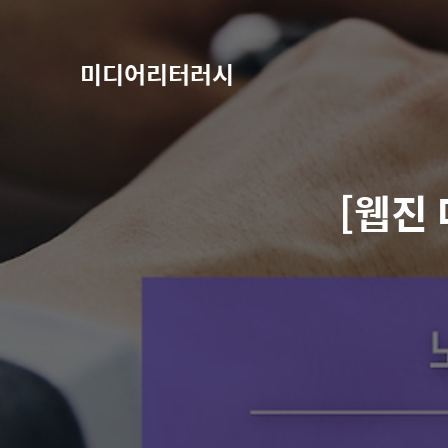
미디어리터러시
[웹진