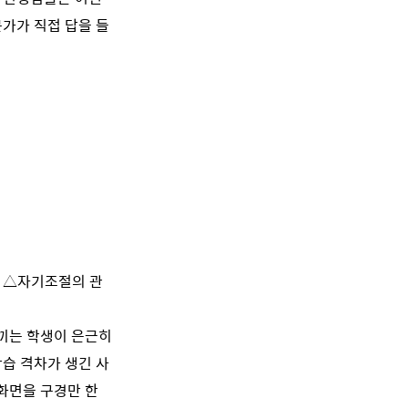
가가 직접 답을 들
체 △자기조절의 관
느끼는 학생이 은근히
학습 격차가 생긴 사
 화면을 구경만 한