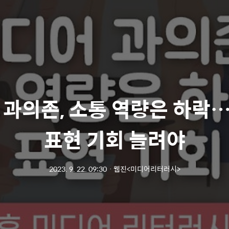
 과의존, 소통 역량은 하락
표현 기회 늘려야
2023. 9. 22. 09:30
ㆍ
웹진<미디어리터러시>