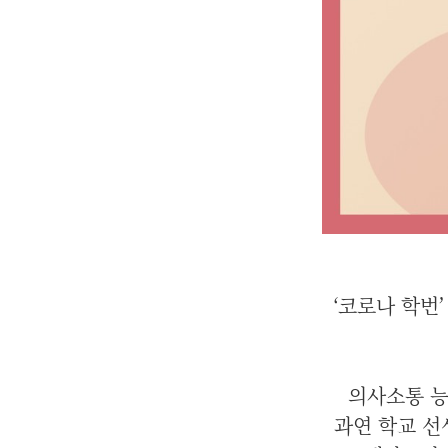
‘코로나 학번
의사소통 능
과연 학교 선