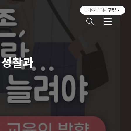
미디어리터러시
구독하기
메
뉴
…성찰과