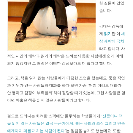
한 질문
이 있었
습니다.
김대우 감독에
게
읽기
란 이
세
상 쾌락의 극치
라고
합니다. 사
적인 시간의 쾌락과 읽기의 쾌락은 느껴보지
못한 사람에겐 쉽게 이해
되지 않겠지만 그 쾌락은
어떠한 감정보다도 더 크다고 합니다.
그리고, 책을 읽지 않는 사람들에게 따끔한
조언을 했는데요. 좋은 직업
과 지위가 있는 사람들과 대화를 하다 보면 가끔 ‘어쩜 이리도 대화가
안 통하고 감정이 부족할까’하며 절망할 때가 있는데, 그런 사람들은 열
이면 아홉은 책을 읽지 않은 사람들이라고 합니다.
겉으로 드러나는 화려한 스펙에만 몰두하는 학생들에게
‘신문이나 책
을 읽지 않는 사람들은 결국 누군가에게, 혹은 사회와 조직 그리고 민족
에게까지 폐를 끼치는 사람이 된다’
는 일침을 놓기도 했는데요. 또한,