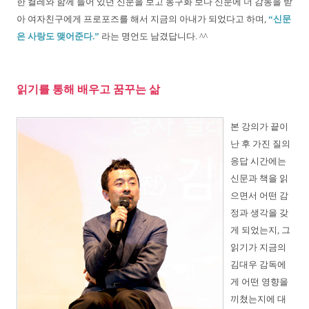
한 켤레와 함께 들어 있던 신문을 보고 농구화 보다 신문에 더 감동을
받
아 여자친구에게 프로포즈
를 해서 지금의 아내가 되었다고
하며,
“신문
은 사랑도 맺어준다.”
라는 명언도
남겼답니다. ^^
읽기를 통해 배우고 꿈꾸는 삶
본
강의가 끝이
난 후 가진 질의
응답 시간에는
신문과
책을 읽
으면서 어떤 감
정과 생각을 갖
게 되었는지,
그
읽기가 지금의
김대우 감독에
게 어떤 영향을
끼쳤는
지에 대