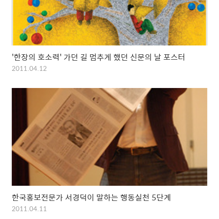
'한장의 호소력' 가던 길 멈추게 했던 신문의 날 포스터
2011.04.12
한국홍보전문가 서경덕이 말하는 행동실천 5단계
2011.04.11