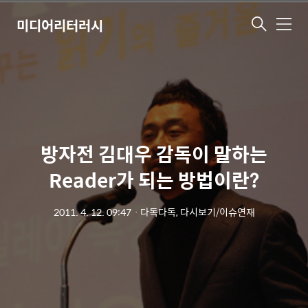
미디어리터러시
메
뉴
방자전 김대우 감독이 말하는
Reader가 되는 방법이란?
2011. 4. 12. 09:47
ㆍ
다독다독, 다시보기/이슈연재