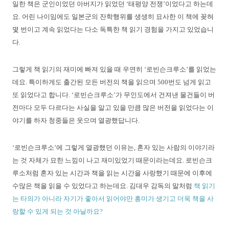
일한 책은 군인이었던 아버지가 읽었던 ‘태평양
전쟁’이었다고 하는데
요. 어린 나이임에도 일본군의 잔학행위를 생생히 묘사한 이 책에 꽂혀
몇 번이고
계속 읽었다는 다소 독특한 책 읽기 경험을 가지고 있었습니
다.
그렇게
책 읽기의 재미에 빠져 있을 때 우연히
‘로빈슨크루소’를 읽었는
데요. 특이하게도 출간된 모든 버전의
책을 읽으며 500번도 넘게 읽고
또 읽었다고 합니다.
‘로빈슨크루소’가
무인도에서 건져낸 물건들이 버
전마다
모두 다르다는 사실을 알고 있을 만큼 많은 버전을 읽었다는 이
야기를 하자 청중들은 웃으며 열광했답니다.
‘로빈슨크루소’에 그렇게 열광했던 이유는, 혼자 있는 사람의 이야기라
는 것 자체가 묘한 느낌이 나고 재미있었기
때문이라는데요. 로빈슨크
루소처럼 혼자 있는 시간과 책을 읽는 시간을 사랑했기 때문에 이후에
수많은 책을
읽을 수 있었다고 하는데요. 김대우 감독의 말처럼
책 읽기
는 타의가 아니라 자기가 좋아서 읽어야만 흥미가
생기고 더욱 책을 사
랑할 수 있게 되는 것 아닐까요?