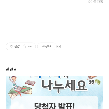
©다독다독
공감
구독하기
관련글