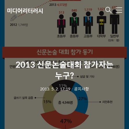
미디어리터러시
메
뉴
2013 신문논술대회 참가자는
누구?
2013. 5. 2. 17:19
ㆍ
공지사항