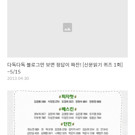
다독다독 블로그만 보면 정답이 짜잔! [신문읽기 퀴즈 1회]
~5/15
2013.04.30