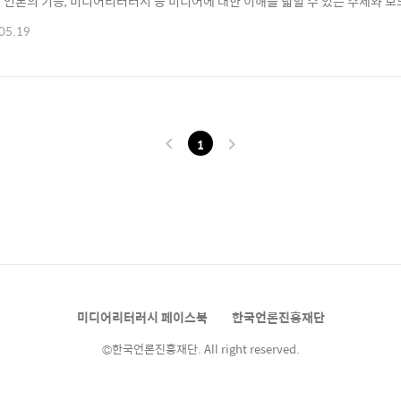
 언론의 기능, 미디어리터러시 등 미디어에 대한 이해를 넓힐 수 있는 주제와 보
성 되었습니다. ​ ​ ​ ​ 첫날은 미디어오늘 정철운 기자의 ‘미디어와 선전’, SBS
05.19
?’, 세명대 심석태 교수의 ‘공보 실무자를 위한 언론의 기능과 언론윤리 법제’의 
1
미디어리터러시 페이스북
한국언론진흥재단
©한국언론진흥재단. All right reserved.