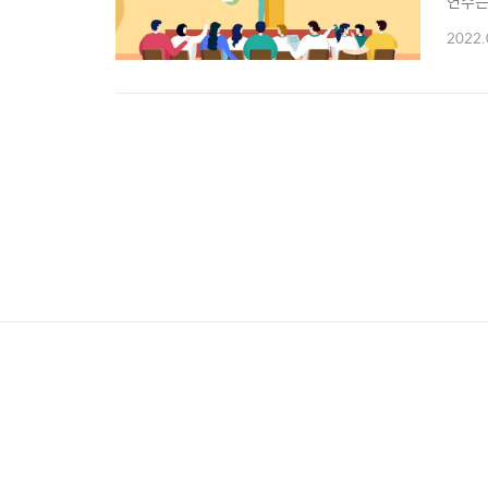
연수는
으로 구
2022.
원할까