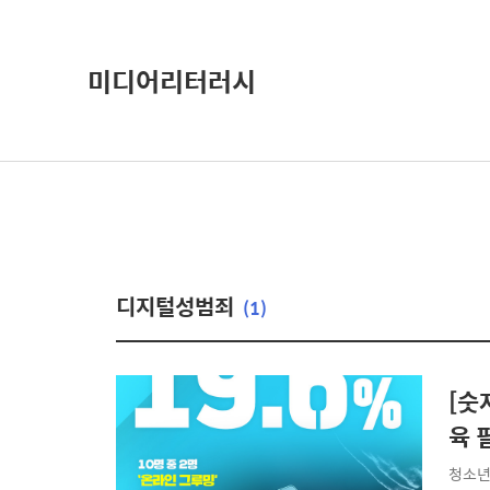
미디어리터러시
디지털성범죄
(1)
[숫
육 
청소년 