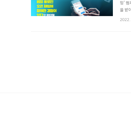
밍’ 
을 받
남이나
2022.
로입니
16.6