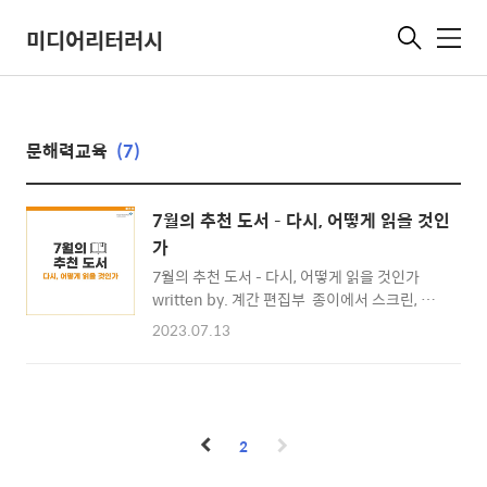
미디어리터러시
메
뉴
문해력교육
(7)
7월의 추천 도서 – 다시, 어떻게 읽을 것인
가
7월의 추천 도서 – 다시, 어떻게 읽을 것인가 ​
written by. 계간 편집부 ​ 종이에서 스크린, 오
디오까지 디지털 전환 시대의 새로운 읽기 전략
2023.07.13
전자책보다 종이책이 공부가 더 잘된다는 믿음
은 사실일까? 디지털 스크린과 오디오를 활용한
깊이 읽기는 불가능할까? 오디오와 동영상 자료
가 교실에서 종이책을 밀어낼까? 연구 자료는
웹사이트 화면으로 봐도 될까, 출력해서 읽는 게
2
나을까? 전자책, 종이책, 컴퓨터 화면, 태블릿 화
면, 스크린, 그리고 오디오에 이르기까지 현대의