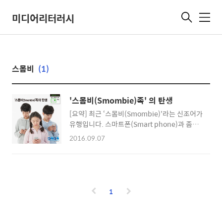
미디어리터러시
메
뉴
스몸비
(1)
'스몸비(Smombie)족' 의 탄생
[요약] 최근 ‘스몸비(Smombie)'라는 신조어가
유행입니다. 스마트폰(Smart phone)과 좀비
(Zombie)의 합성어로 스마트폰을 사용하며 길
2016.09.07
을 걷는 사람을 뜻합니다. 스마트폰을 손에서 놓
지 않고 생활하는 ’스몸비‘의 위험성을 조명합
니다. 하루에 스마트폰을 몇 시간 사용하시나
요? 대부분 2~3시간 이상 사용하시며, 어딜 가
든 스마트폰을 항상 소지하고 다니실 겁니다. 우
1
리 생황을 조금 더 편리하게 해주는 스마트폰,
그러나 편안한 만큼 위험성도 가지고 있습니다.
#스몸비족, 거리를 점령하다 지난 9일 도로교통