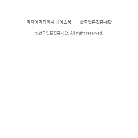
공단은 ‘보행 중 음향기기 사용이 교통안전에 미
치는 영향 연구’의 결과를 발표 했습니다. 8개
지점에서 영상을 찍어 판독한 결과 1천 865명
미디어리터러시 페이스북
한국언론진흥재단
중 213명(무단횡단 제외)이 음악을 듣거나 전
화..
©한국언론진흥재단. All right reserved.