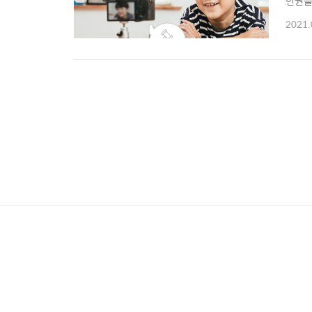
인권을
SNS
2021.
회부될
린이 