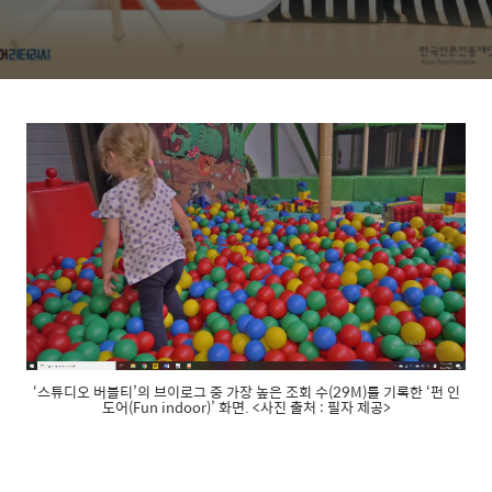
‘스튜디오 버블티’의 브이로그 중 가장 높은 조회 수(29M)를 기록한 ‘펀 인
도어(Fun indoor)’ 화면. <사진 출처 : 필자 제공>