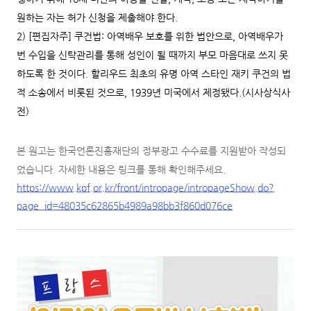
원하는 자는 허가 신청을 제출해야 한다.
2) [편집자주] 쿠건법: 아역배우 보호를 위한 법안으로, 아역배우가
번 수입을 신탁관리를 통해 성인이 될 때까지 부모 마음대로 쓰지 못
하도록 한 것이다. 할리우드 최초의 유명 아역 스타인 재키 쿠건의 법
적 소송에서 비롯된 것으로, 1939년 미국에서 제정됐다.(시사상식사
전)
본 원고는 한국언론진흥재단의 정부광고 수수료를 지원받아 작성되
었습니다. 자세한 내용은 링크를 통해 확인해주세요.
https://www.kpf.or.kr/front/intropage/intropageShow.do?
page_id=48035c62865b4989a98bb3f860d076ce