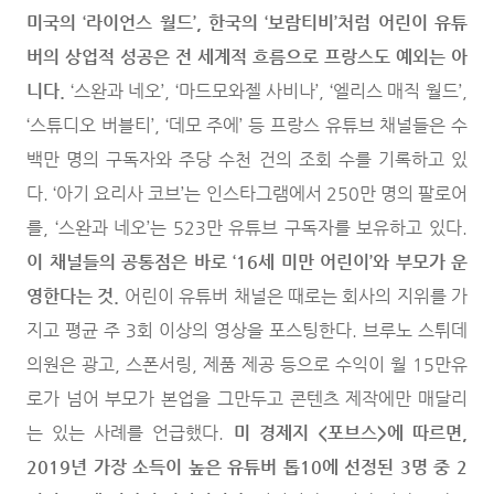
미국의 ‘라이언스 월드’, 한국의 ‘보람티비’처럼 어린이 유튜
버의 상업적 성공은 전 세계적 흐름으로 프랑스도 예외는 아
니다.
‘스완과 네오’, ‘마드모와젤 사비나’, ‘엘리스 매직 월드’,
‘스튜디오 버블티’, ‘데모 주에’ 등 프랑스 유튜브 채널들은 수
백만 명의 구독자와 주당 수천 건의 조회 수를 기록하고 있
다. ‘아기 요리사 코브’는 인스타그램에서 250만 명의 팔로어
를, ‘스완과 네오’는 523만 유튜브 구독자를 보유하고 있다.
이 채널들의 공통점은 바로 ‘16세 미만 어린이’와 부모가 운
영한다는 것.
어린이 유튜버 채널은 때로는 회사의 지위를 가
지고 평균 주 3회 이상의 영상을 포스팅한다. 브루노 스튀데
의원은 광고, 스폰서링, 제품 제공 등으로 수익이 월 15만유
로가 넘어 부모가 본업을 그만두고 콘텐츠 제작에만 매달리
는 있는 사례를 언급했다.
미 경제지 <포브스>에 따르면,
2019년 가장 소득이 높은 유튜버 톱10에 선정된 3명 중 2