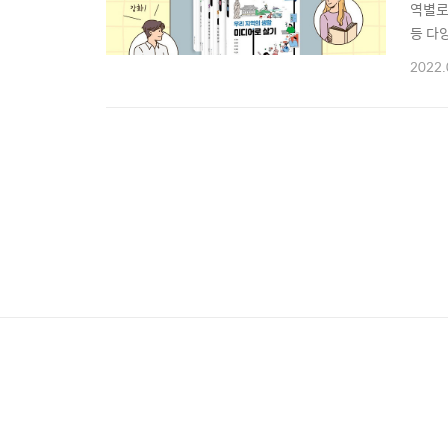
역별로
등 다
게 교
2022.
한국언
사이트.