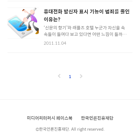
통해 무언가를 전달하고 공유하려던 이유 때문
평판 인쇄를 오프셋(offset) 인쇄라고 합니다.
이었을 겁니다. 놀랍게도 호모 사피엔스들은 6
물과 기름이 서로 반발하는 성질을 이용하여 평
휴대전화 발신자 표시 기능이 범죄를 줄인
만년 전부터 뼈에 사람의 얼굴을 새기기 시작하
판 인쇄(planographic printing)에서는 잉크
이유는?
면서 돌에도 의미를 지닌 무늬를 새깁니다. 신석
가 묻는 부분과 묻지 않는 부분이 같은 평면에
‘신문의 향기’와 래플즈 호텔 누군가 자신을 속
기 시대에는 흙으로 사람의 얼굴을 빗고 토기에
있습니다. ..
속들이 들여다 보고 있다면 어떤 느낌이 들까요.
농사를 짓거나 무언가를 만드는 모습을 만들었
아마도 오싹한 공포를 느끼기 십상일 겁니다. 벌
습니다. 청동기 시대에 들어서는 바위에 새겨진
2011.11.04
써 11년 전 일입니다. 휴대전화의 벨이 울려 받
그림이 더욱 구체화되고 생동감을 띠는데 그 내
았더니 상대방이 다짜고짜 욕설과 협박성 발언
용에는 숫자 개념이 들어있기도 하고 종교적 내
을 일방적으로 퍼붓고 전화를 끊어 버리는 황당
용이 담겨 있기도 합니다. 여러 사람들이 그림
한 경우를 당했습니다. 당시 보건복지부 출입기
앞에서 종교적, 문화적 행사를 했을 것으로 판단
자였던 필자는 기사를 통해 의약분업을 둘러싸
됩니다. 많은 사람들이..
1
고 집단 휴진에 나선 의사 집단을 비판했었고,
이에 대한 일종의 ‘전화 테러’였습니다. 그런데
상대방은 모르는 게 하나 있었습니다. 필자의 휴
대폰은 당시로서는 상용화 되지 않은 송신자 확
인이 가능했습니다. 지금은 누구나 전화를 건 사
람의 번호를 확인할 수 있지만 당시에는 통신회
미디어리터러시 페이스북
한국언론진흥재단
사에서 연구원 등을 포함해 극히 소수의 사람에
게만 시험용으로 번호확인 ..
©한국언론진흥재단. All right reserved.