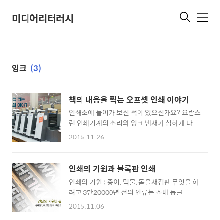
미디어리터러시
메
뉴
잉크
(3)
책의 내용을 찍는 오프셋 인쇄 이야기
인쇄소에 들어가 보신 적이 있으신가요? 요란스
런 인쇄기계의 소리와 잉크 냄새가 심하게 나며
종이들이 인쇄기 주변에 정리되어 있는 풍경이
2015.11.26
들어옵니다. 평판인쇄에서 대표적인 방법이 책
의 출판에 주로 사용되는 오프셋 인쇄입니다. 윤
전기를 통해 인쇄되는 신문이나 교과서를 제외
인쇄의 기원과 볼록판 인쇄
하면 거의 모든 책들은 오프셋 인쇄로 만들어집
인쇄의 기원 : 종이, 먹물, 돋을새김판 무엇을 하
니다. 그렇다면 오프셋 인쇄기를 통해 책은 어떤
려고 3만20000년 전의 인류는 쇼베 동굴
원리로 인쇄될까요. 잉크는 여기에서 어떻게 종
(Chauvet cave)에 동물들에 대한 장엄하고 아
이에 옮겨지는지에 대해 탐험해 봅니다. 책은 어
2015.11.06
름다운 벽화를 그려 두었을까요. 아마도 그림을
떤 원리로 인쇄될까 물과 기름의 성질을 활용한