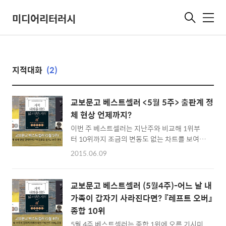
미디어리터러시
메
뉴
지적대화
(2)
교보문고 베스트셀러 <5월 5주> 출판계 정
체 현상 언제까지?
이번 주 베스트셀러는 지난주와 비교해 1위부
터 10위까지 조금의 변동도 없는 차트를 보여줍
니다. 혹시 지난 주 차트를 잘못 열어 본 건 아닌
2015.06.09
가 하는 착각이 들 정도입니다. 16주 연속 정상
을 차지한 기시미 이치로의 『미움받을 용기』를
선두로 채사장의 『지적 대화를 위한 넓고 얕은
교보문고 베스트셀러 (5월4주)-어느 날 내
지식』, 신영복 작가의 『담론』 등이 인기를 끕니
가족이 갑자기 사라진다면? 『레프트 오버』
다. 이런 출판계의 정체 현상은 언제까지 계속
종합 10위
될까요? 돌아보면 도서정가제 이후 독자들의 관
심을 끌만한 출판계 이슈가 없었던 것도 사실입
5월 4주 베스트셀러는 종합 1위에 오른 기시미