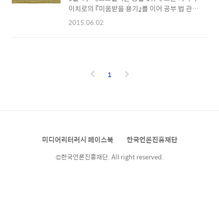
니다. 간혹 ‘색칠북’, ‘공부법’과 같은 키워드가
이치로의 『미움받을 용기』를 이어 공부 법 관련
반짝 유행을 타면 비슷한 종류의 책을 우후죽순
책이나 해외 소설 등이 여전히 인기를 끄는 한
2015.06.02
쏟아낼 뿐, 출판계 판도를 이끌기엔 역부족해 보
주입니다. 팟캐스트 을 책으로 펴낸 채사장의
입니다. 독자들을 사로잡을 다양한 장르의 책과
『지적 대화를 위한 넓고 얕은 지식』 시리즈 역시
참신한 소재 발굴, 책을 접할 다양한 플랫폼의
독자들의 사랑을 꾸준히 받고 있습니다. 이 밖에
개발 등 ..
도 야마구치 마유의 『7번 읽기 공부법』, 웨이슈
잉의 『하버드 새벽 4시 반』, 유시민의 『글쓰기
1
특강』 이 순위 권에 올랐습니다. 리안 모리아티
의 『허즈번드 시크릿』에 이어 해외 인기소설 반
열에 오른 또 하나의 신간이 출간됐습니다. 종합
10위에 진입한 톰 페로타의 『레프트 오버』는
HBO의 연작 TV 드라마 《레프트오버》의 동명
원작소설로, 내 가족과 이웃이 갑자기 사라진다
미디어리터러시 페이스북
한국언론진흥재단
는 독특한 소재를 다뤘습니다다. 책은 갑작스러
운 ..
©한국언론진흥재단. All right reserved.