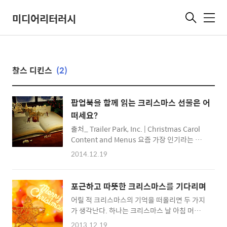
미디어리터러시
메
뉴
찰스 디킨스
(2)
팝업북을 함께 읽는 크리스마스 선물은 어
떠세요?
출처_ Trailer Park, Inc. | Christmas Carol
Content and Menus 요즘 가장 인기라는 장
난감을 살까? 아니면 신나는 공연을 볼까? 차라
2014.12.19
리 함께 여행을 갈까? 부모님들을 비롯해, 주위
에 어린아이가 한 명이라도 있는 처지라면, 지금
쯤 같은 생각들일 것입니다. 크리스마스를 어떻
포근하고 따뜻한 크리스마스를 기다리며
게 보내야 할지, 벌써부터 고민 중일 텐데요, 하
어릴 적 크리스마스의 기억을 떠올리면 두 가지
지만 거창하거나 부담스런 계획이 아니어도 아
가 생각난다. 하나는 크리스마스 날 아침 머리
이들과 크리스마스를 따뜻하게 보낼 수 있는 방
위에 놓여 있던 산타할아버지의 선물. 또 하나는
법이 있습니다. 바로! 크리스마스 관련 팝업북
2013.12.19