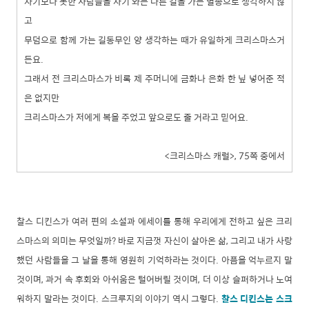
자기보다 못한 사람들을 자기 와는 다른 길을 가는 별종으로 생각하지 않
고
무덤으로 함께 가는 길동무인 양 생각하는 때가 유일하게 크리스마스거
든요.
그래서 전 크리스마스가 비록 제 주머니에 금화나 은화 한 닢 넣어준 적
은 없지만
크리스마스가 저에게 복을 주었고 앞으로도 줄 거라고 믿어요.
<크리스마스 캐럴>, 75쪽 중에서
찰스 디킨스가 여러 편의 소설과 에세이를 통해 우리에게 전하고 싶은 크리
스마스의 의미는 무엇일까? 바로 지금껏 자신이 살아온 삶, 그리고 내가 사랑
했던 사람들을 그 날을 통해 영원히 기억하라는 것이다. 아픔을 억누르지 말
것이며, 과거 속 후회와 아쉬움은 털어버릴 것이며, 더 이상 슬퍼하거나 노여
워하지 말라는 것이다. 스크루지의 이야기 역시 그렇다.
찰스 디킨스는 스크