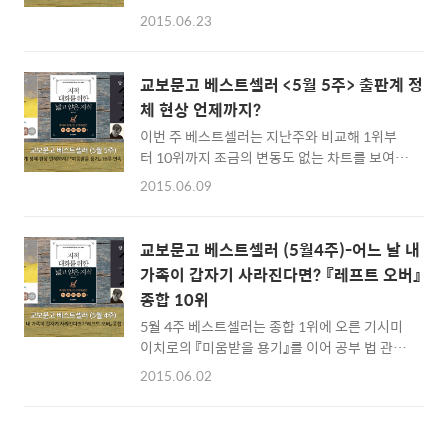
『미움받을 용기』와 채사장의 『지적 대화를 위
에서도 인기를 끌며 다시금 재주목 받고 있습니
2015.06.23
한 넓고 얕은 지식』은 부동의 1,2위를 이어가고
다. 책은 어른들을 위한 컬러링 북으로, 색색의
지난주 새로 진입한 프레드릭 배크만의 『오베라
펜으로 종이를 채우는 아날로그적인 재미를 느
는 남자』는 약 2계단 상승해 종합 5위에 올랐습
낄 수 있습니다. 색연필과 펜만 있으면 누구든
교보문고 베스트셀러 <5월 5주> 출판계 정
니다. 반면 신영복 작가의 『담론』과 야마구치
어디에서든 시작할 수 있으며, 다양한 색으로 자
체 현상 언제까지?
마유의 『7번 읽기 공부법』은 약간의 하향세를
신만의 창의적이고 아름..
이번 주 베스트셀러는 지난주와 비교해 1위부
보이며 각각 종합 4위와 7위에 안착했습니다.
터 10위까지 조금의 변동도 없는 차트를 보여줍
공지영 작가의 신간 『딸에게 주는 레시피』가 출
니다. 혹시 지난 주 차트를 잘못 열어 본 건 아닌
간과 동시에 종합 9위로 진입했습니다.『딸에게
2015.06.09
가 하는 착각이 들 정도입니다. 16주 연속 정상
주는 레시피』는 오늘도 열심히 살아가려고 애쓰
을 차지한 기시미 이치로의 『미움받을 용기』를
는 딸에게 공지영이 보내는 삶에 관한 따뜻하고
선두로 채사장의 『지적 대화를 위한 넓고 얕은
솔직한 응원을 담은 책입니다. 자존심이 깎이는
교보문고 베스트셀러 (5월4주)-어느 날 내
지식』, 신영복 작가의 『담론』 등이 인기를 끕니
날에는 ‘안심스테이크’, 고마운 친구들과는 ‘훈
가족이 갑자기 사라진다면? 『레프트 오버』
다. 이런 출판계의 정체 현상은 언제까지 계속
제연어’, 소중한 ..
종합 10위
될까요? 돌아보면 도서정가제 이후 독자들의 관
심을 끌만한 출판계 이슈가 없었던 것도 사실입
5월 4주 베스트셀러는 종합 1위에 오른 기시미
니다. 간혹 ‘색칠북’, ‘공부법’과 같은 키워드가
이치로의 『미움받을 용기』를 이어 공부 법 관련
반짝 유행을 타면 비슷한 종류의 책을 우후죽순
책이나 해외 소설 등이 여전히 인기를 끄는 한
2015.06.02
쏟아낼 뿐, 출판계 판도를 이끌기엔 역부족해 보
주입니다. 팟캐스트 을 책으로 펴낸 채사장의
입니다. 독자들을 사로잡을 다양한 장르의 책과
『지적 대화를 위한 넓고 얕은 지식』 시리즈 역시
참신한 소재 발굴, 책을 접할 다양한 플랫폼의
독자들의 사랑을 꾸준히 받고 있습니다. 이 밖에