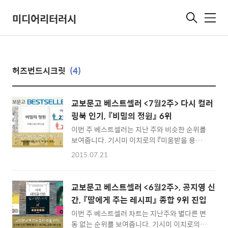
미디어리터러시
메
뉴
허즈번드시크릿
(4)
교보문고 베스트셀러 <7월2주> 다시 컬러
링북 인기, 『비밀의 정원』 6위
이번 주 베스트셀러는 지난 주와 비슷한 순위를
보여줍니다. 기시미 이치로의 『미움받을 용기』
가 독주를 이어가며 종합 1위를 이어가고, 프레
2015.07.21
드릭 배크만의 『오베라는 남자』, 백종원의 『백
종원이 추천하는 집밥 메뉴 52』가 상승세를 보
이며 종합 2, 3위에 올랐습니다. 작년 하반기 서
교보문고 베스트셀러 <6월2주>, 공지영 신
점가에 컬러링북 열풍을 끌었던 조해너 배스포
간, 『딸에게 주는 레시피』 종합 9위 진입
드의 『비밀의 정원』이 다시 순위권에 진입했습
이번 주 베스트셀러 차트는 지난주와 별다른 변
니다. 인기 드라마 에 책이 등장해 영향을 받은
동 없는 순위를 보여줍니다. 기시미 이치로의
것으로 보입니다. 현재 종영된 드라마지만 해외