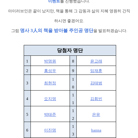
이벤트
를 진행했습니다.
아이러브인은 끝이 났지만, 책을 통해 그 감동과 삶의 지혜 영원히 간직
하시면 좋겠어요.
명사 3人의 책을 받아볼 주인공 명단
그럼
을 발표하겠습니다.
당첨자 명단
1
박명원
8
윤고래
2
홍성우
9
임재훈
1
3
최현정
김태범
0
1
4
오지영
김휘빈
1
1
5
박태준
은유
2
1
6
이진명
hanna
3