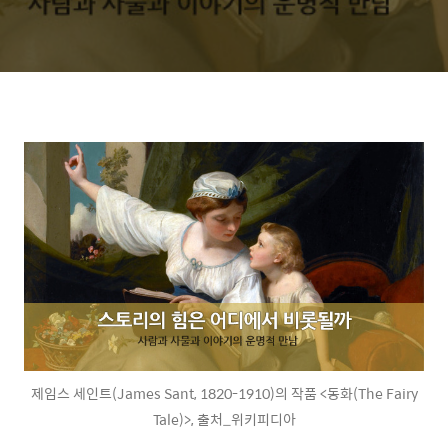
제임스 세인트(James Sant, 1820-1910)의 작품 <동화(The Fairy
Tale)>, 출처_위키피디아