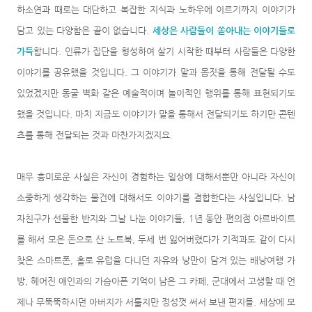
하소연과 때로는 대단하고 복잡한 지식과 노하우에 이르기까지 이야기가
담고 있는 다양함은 끝이 없습니다.
세상은 사람들이 쏟아내는 이야기들로
가득
합니다. 인류가 집단을 형성하여 살기 시작한 때부터 사람들은 다양한
이야기를 공유했을 것입니다. 그 이야기가 말과 몸짓을 통해 전달될 수도
있었겠지만 동굴 벽화 같은 예술적이며 놀이적인 행위를 통해 표현되기도
했을 것입니다. 마치 지금도 이야기가 말을 통해서 전달되기도 하기만 콘텐
츠를 통해 전달되는 것과 마찬가지겠지요.
매우 흥미로운 사실은 자신이 경험하는 일상에 대해서뿐만 아니라 자신이
소중하게 생각하는 물건에 대해서도 이야기를 결합한다는 사실입니다. 남
자친구가 선물한 반지와 그날 나눈 이야기들, 1년 동안 편의점 아르바이트
를 해서 모은 돈으로 산 노트북, 두세 번 잃어버렸다가 기적과도 같이 다시
찾은 스마트폰, 홀로 유럽을 다니던
자유와 낭만이 담겨 있는 배낭여행 가
방, 헤어진 애인과의 가슴아픈 기억이 남은 그 카페, 군대에서 고생할 때 언
제나 무뚝뚝하시던 아버지가 서툴지만 정성껏 써서 보낸 편지들. 세상에 모