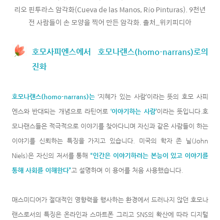
리오 핀투라스 암각화(Cueva de las Manos, Río Pinturas). 9천년
전 사람들이 손 모양을 찍어 만든 암각화. 출처_위키피디아
호모사피엔스에서 호모나랜스(homo-narrans)로의
진화
호모나랜스(homo-narrans)는
‘지혜가 있는 사람’이라는 뜻의 호모 사피
엔스와 반대되는 개념으로 라틴어로
‘이야기하는 사람’
이라는 뜻입니다.호
모나랜스들은
적극적으로 이야기를 찾아다니며 자신과 같은 사람들이 하는
이야기를 신뢰하는 특징을 가지고 있습니다. 미국의 학자 존 닐(John
Niels)은 자신의 저서를 통해
“인간은 이야기하려는 본능이 있고 이야기를
통해 사회를 이해한다”
고 설명하며 이 용어를 처음 사용했습니다.
매스미디어가 절대적인 영향력을 행사하는 환경에서 드러나지 않던 호모나
랜스로서의 특징은 온라인과 스마트폰 그리고 SNS의 확산에 따라 디지털