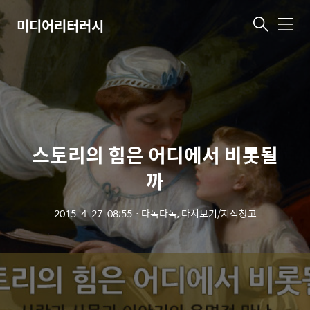
미디어리터러시
메
뉴
스토리의 힘은 어디에서 비롯될
까
2015. 4. 27. 08:55
ㆍ
다독다독, 다시보기/지식창고