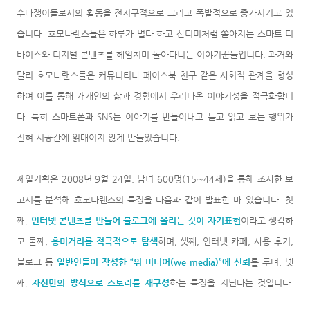
수다쟁이들로서의 활동을 전지구적으로 그리고 폭발적으로 증가시키고 있
습니다. 호모나랜스들은 하루가 멀다 하고 산더미처럼 쏟아지는 스마트 디
바이스와 디지털 콘텐츠를 헤엄치며 돌아다니는 이야기꾼들입니
다. 과거와
달리 호모나랜스들은 커뮤니티나 페이스북 친구 같은 사회적 관계을 형성
하여 이를 통해 개개인의 삶과 경험에서 우러나온 이야기성을 적극화합니
다. 특히 스마트폰과 SNS는 이야기를 만들어내고 듣고 읽고 보는 행위가
전혀 시공간에 얽매이지 않게 만들었습니다.
제일기획은 2008년 9월 24일, 남녀 600명(15∼44세)을 통해 조사한 보
고서를 분석해 호모나랜스의 특징을 다음과 같이 발표한 바 있습니다. 첫
째,
인터넷 콘텐츠를 만들어 블로그에 올리는 것이 자기표현
이라고 생각하
고 둘째,
흥미
거리를 적극적으로 탐색
하며, 셋째, 인터넷 카페, 사용 후기,
블로그 등
일반인들이 작성한 “위 미디어(we media)”에 신뢰
를 두며, 넷
째,
자신만의 방식으로 스토리를 재구성
하는 특징을 지닌다는 것입니다.