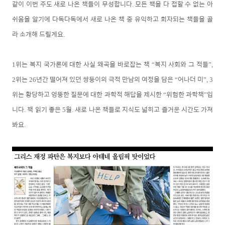
같이 이번 주도 새로 나온 책들이 무성합니다
모든 책을 다 접할 수 없는 아
.
쉬움을 알기에 다독다독에서 새로 나온 책 중 유익하고 회자되는 책들을 골
라 소개해 드릴게요.
위는 복지 국가론에 대한 사실 왜곡을 바로잡는 책
복지 사회와 그 적들
1
“
”,
위는
년간 떨어져 있던 쌍둥이의 극적 만남의 여정을 담은
어나더 미
2
26
“
”, 3
위는 황당하고 엉뚱한 질문에 대한 과학적 해답을 제시한
위험한 과학책
입
“
”
니다
책 읽기 좋은
월
새로 나온 책들로 지식도 넓히고 즐거운 시간도 가져
.
5
.
봐요
.