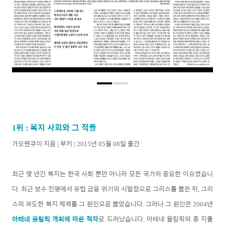
위
복지 사회와 그 적들
1
:
가오롄쿠이 지음
부키
년
월
일 출간
|
| 2015
05
08
최근 몇 년간 복지는 한국 사회 뿐만 아니라 모든 국가의 중요한 이슈였습니
다
최근 보수 진영에서 유럽 금융 위기의 시발점으로 그리스를 뽑은 뒤
그리
.
,
스의 과도한 복지 체제를 그 원인으로 뽑았습니다
그러나 그 원인은
년
.
2004
아테네 올림픽 개최에 따른 적자
로 드러났습니다
아테네 올림픽의 총 지출
.