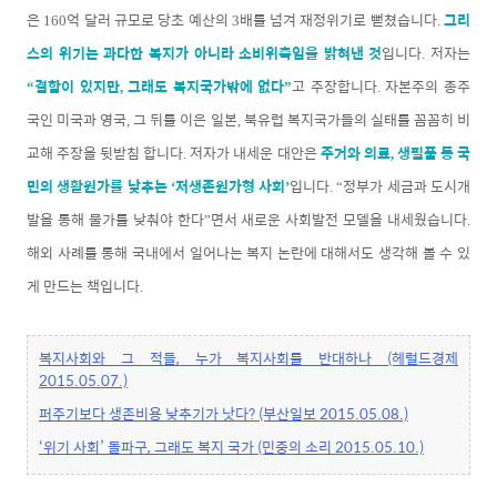
은
억 달러 규모로 당초 예산의
배를 넘겨 재정위기로 뻗쳤습니다
그리
160
3
.
스의 위기는 과다한 복지가 아니라 소비위축임을 밝혀낸 것
입니다
저자는
.
결함이 있지만
그래도 복지국가밖에 없다
고 주장합니다
자본주의 종주
“
,
”
.
국인 미국과 영국
그 뒤를 이은 일본
북유럽 복지국가들의 실태를 꼼꼼히 비
,
,
교해 주장을 뒷받침 합니다
저자가 내세운 대안은
주거와 의료
생필품 등 국
.
,
민의 생활원가를 낮추는
저생존원가형 사회
입니다
정부가 세금과 도시개
‘
’
. “
발을 통해 물가를 낮춰야 한다
면서 새로운 사회발전 모델을 내세웠습니다
”
.
해외 사례를 통해 국내에서 일어나는 복지 논란에 대해서도 생각해 볼 수 있
게 만드는 책입니다
.
복지사회와 그 적들, 누가 복지사회를 반대하나 (헤럴드경제
2015.05.07.)
퍼주기보다 생존비용 낮추기가 낫다? (부산일보 2015.05.08.)
‘위기 사회’ 돌파구, 그래도 복지 국가 (민중의 소리 2015.05.10.)