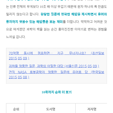
는 인류 전체의 무게보다
조 배 이상 무겁기 때문에 원자 하나의 폭 만큼도
10
밀리지 않는다고 합니다
황당한 질문에 정확한 해답을 제시하면서 유머와
.
풍자까지 엿볼수 있는 해답들은 보는 재미
를 더합니다
딱딱하고 어려운 것
.
으로 여겨졌던 과학이 책을 읽는 순간 흥미진진한 이야기로 변하는 경험을
느끼실 겁니다
.
70억명 동시에 점프하면… 지구, 무너지나요? (조선일보
2015.05.09.)
괴짜들 엉뚱한 질문, 과학의 아찔한 대답 (서울신문 2015.05.09.)
전직 NASA 로봇공학자 엉뚱한 질문에 유머로 답 (한국일보
2015.05.08.)
위까지 순위 더 보기
10
순위
도서명
저자명