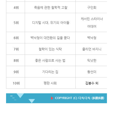
4위
죽음에 관한 철학적 고찰
구인회
캐서린 스타이너
5위
디지털 시대, 위기의 아이들
어데어
6위
백낙청이 대전환의 길을 묻다
백낙청
7위
철학이 있는 식탁
줄리언 바지니
8위
좋은 사람으로 사는 법
틱낫한
9위
기다리는 집
황선미
10위
평판 사회
김봉수 외