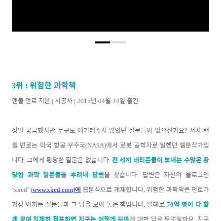
위
위험한 과학책
3
:
랜들 먼로 지음
시공사
년
월
일 출간
|
| 2015
04
24
정말 궁금했지만 누구도 얘기해주지 않았던 질문들이 없으신가요
저자 랜
?
들 먼로는 미국 항공 우주국
에서 로봇 공학자로 일했던 웹툰작가입
(NASA)
니다
그에게 황당한 질문은 없습니다
전 세계 네티즌들이 보내는 수많은 황
.
.
당한 과학 질문들을 추려내 답변
을 찾습니다
답변은 자신의 블로그인
.
에
웹툰식으로 게재합니다
위험한 과학책은 먼로가
‘xkcd’ (
www.xkcd.com)
.
가장 아끼는 질문들과 그 답을 모아 놓은 책입니다
일례로
억 명이 다 함
.
70
께 모여 일제히 점프하면 지구는 어떻게 될까
에 대한 답은 무엇일까요
지구
.