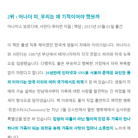
위
어나더 미
우리는 왜 기적이어야 했을까
2
:
_
아나이스 보르디에
사만다 푸터먼 지음
책담
년
월
일 출간
,
|
| 2015
05
01
이 책은 출생 직후 헤어졌던 한국계 쌍둥이 자매의 이야기입니다
아나이스
.
와 사만다는
년 부산에서 태어나자마자 각각 프랑스 파리와 미국 뉴욕
1987
으로 입양됐습니다
다행히도 둘은 부유하고 행복한 가정에서 자라 부족함
.
없이 자랐다고 합니다
년만에 인터넷과
로 서로의 존재를 확인한 둘
.
26
SNS
의 이야기는 한국 이외의 여러 국가에서도 화제
가 된 바 있습니다
쌍둥이 자
.
매의 가슴 설레는 만남에서부터 가족에 대한 사랑을 발견하는 긴 여정을 에
세이 형식으로 담아냈습니다
책 이외에도 둘이 직접 출연하고 제작한 영화
.
트윈스터스
는 지난
월 오스틴에서 열린 영화제에서 심사위원
‘
(Twinsters)’
3
특별상을 받은 바 있습니다
입양의 아픔이 아닌 떨어져 있던 두 가족이 만나
.
하나의 가족이 되는 과정을 통해 가족의 사랑이 얼마나 소중한지
느끼게 해
줍니다
.