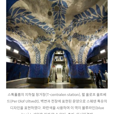
스톡홀름의 지하철 정거장(T-centralen station), 펄 올로프 울트베
드(Per Olof Ultvedt), 벽면과 천장에 표현된 문양으로 스웨덴 특유의
디자인을 표현하였다. 파란색을 사용하여 이 역이 블루라인(blue