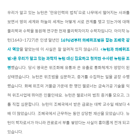
우리가 알고 있는 뉴턴은 ‘만유인력의 법칙’으로 나무에서 떨어지는 사과를
보면서 땅의 세계와 하늘의 세계는 어떻게 서로 관계를 맺고 있는가에 대해
물리학과 수학을 동원해 연구한 천재 물리학자이자 수학자입니다. 아이작 뉴
턴(1643~1727)은 인생 말년인
1696년부터 화폐위조범을 잡는 조폐국 감
사 역할
을 맡았는데 이 사실은 잘 알려져 있지 않습니다.
<뉴턴과 화폐위조
범>은 우리가 알고 있는 과학자 뉴턴 대신 집요하고 철저한 수사관 뉴턴을 조
명
했습니다. 당시 영국은 위조화폐 유통과 은 유출로 통화체계가 엉망이 된
상태였습니다. 뉴턴은 위조범을 심문하고, 증거를 수집하는 일을 곧장 수행
했습니다. 화폐 위조의 거물급 가운데 한 명인 챌로너는 금속가공 기술을 익
혀 위조사업에 뛰어든 인물인데요. 뉴턴은 챌로너의 범죄 증거를 모으고, 그
를 직접 심문합니다. 뉴턴이 조폐국에서 받은 급료는 대학 교수일 때보다 4
배 더 많았습니다. 조폐국에서 근무하는 동안 상당한 재산을 모았습니다. 뉴
턴이 학자로서가 아니라 관료로서 부를 쌓았다는 사실이 흥미롭게 전개 되고
있습니다.