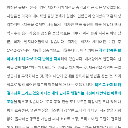
엄청난 규모의 전쟁이었던 제2차 세계대전을 승리고 이끈 것은 무엇일까요.
사람들은 미국의 대대적인 물량 공세에 힘입어 연합군이 승리했다고 흔히 생
각하지만 <제국을 설계한 사람들>의 저자인 영국 출신의 미국 예일대 역사
학교수는 승리의 숨은 공신을 전쟁 목표를 이루기 위해 온갖 지혜를 짜낸 장
군, 학자, 엔지니어들에서 찾습니다. 저자는 제2차 세계대전 기간 중
1942~1944년 여름을 집중적으로 다뤘습니다. 이 시기에는
적의 항복을 받
아내기 위해 다섯 가지 난제를 극복
해야 했습니다. 대서양에서 연합국의 선
박을 압박해온 “이리떼 U보트”의 위협을 제거하는 것, 제공권을 장악해 독일
항공대를 무력화하는 것, 적의 해안에 군대를 상륙시킬 방법을 찾는 것, 지리
적으로 멀리 떨어진 일본의 항복을 받아 내는 것 등입니다.
책은 그 난제의 해
결과정을 그리고 있으며 다섯 개의 난제를 해결하는 과정에서 활약한 이들에
초점
을 맞추고 있습니다. ‘도둑 공격 전술’로 U보트를 격침시킨 조니 워커 대
령과 호송선단, 멀린 엔진을 머스탱에 장착한 로니 하커 대위, 지뢰밭을 거침
없이 돌파하는 탱크를 개발한 퍼시 호바트 소장, 토목기사 벤 모릴이 건축업
계 인재들을 모아 창설했던 해군 건설대대(CB)등 수많은 문제해결사들이 등