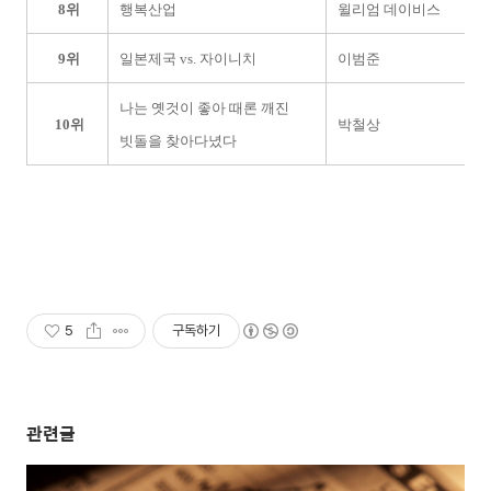
8위
행복산업
윌리엄 데이비스
9위
일본제국 vs. 자이니치
이범준
북
나는 옛것이 좋아 때론 깨진
10위
박철상
너
빗돌을 찾아다녔다
5
구독하기
관련글