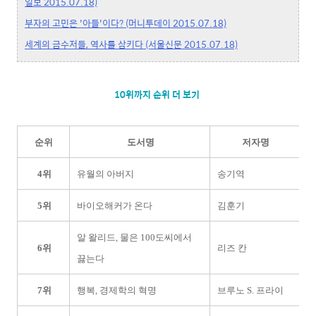
일보 2015.07.18)
부자의 고민은 '아들'이다? (머니투데이 2015.07.18)
세계의 금수저들, 역사를 삼키다 (서울신문 2015.07.18)
10위까지 순위 더 보기
순위
도서명
저자명
4위
유월의 아버지
송기역
후
5위
바이오해커가 온다
김훈기
글
알 왈리드, 물은 100도씨에서
6위
리즈 칸
김
끓는다
7위
행복, 경제학의 혁명
브루노 S. 프라이