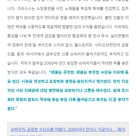
니다. 크라수스는 소방훈련을 시킨 노예들을 투입해 화재를 진압했고, 집주
인이 팔지 않으면 집이 잿더미로 변할 때까지 방관했습니다. 불탄 건물은 더
많은 백성을 수용하도록 재설계돼 짭짤한 임대 수익을 올렸습니다. 이외에도
황금을 나눠 줘 전세계 금값을 떨어뜨린 황금제국 왕 만사 무사, 실리콘밸리
의 컴퓨터 천재 빌 게이츠와 스티브 잡스, 월스트리트·시티오브런던의 금융
인들, 중국·러시아에서 급부상한 신흥 슈퍼리치 올리가르히도 추적하고 있
습니다. 저자가 말하길 2000여 년간 등장한 슈퍼리치들이 막대한 부를 쌓은
방식은 모두 똑같습니다.
“때로는 공정한, 때로는 부정한 수단을 이용해 돈
을 번다. 시장을 형성하고 조작하며 경쟁을 물리치거나 제거한다. 정치 지도
자와 사회 지배층에 대한 영향력을 확보하거나 그들을 매수한다. 축재 초기
부터 중력의 법칙이 적용돼 부는 부를 더욱 끌어당기고 부자는 더 큰 부자가
된다.”
슈퍼리치, 공정한 수단으론 어렵다, 2000녀녀 전이나 지금이나... (동아