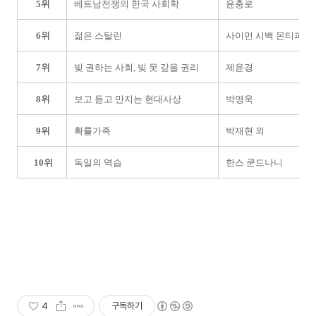
5위
베트남전쟁의 한국 사회학
윤충로
6위
젊은 스탈린
사이먼 시백 몬티피오
7위
빚 권하는 사회, 빚 못 갚을 권리
제윤경
8위
보고 듣고 만지는 현대사상
박영욱
9위
확률가족
박재현 외
10위
독일의 역습
한스 쿤드나니
4
구독하기