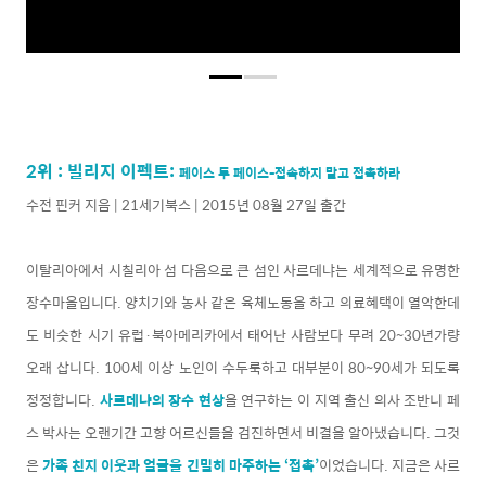
2위 : 빌리지 이펙트:
페이스 투 페이스-접속하지 말고 접촉하라
수전 핀커 지음 | 21세기북스 | 2015년 08월 27일 출간
이탈리아에서 시칠리아 섬 다음으로 큰 섬인 사르데냐는 세계적으로 유명한
장수마을입니다. 양치기와 농사 같은 육체노동을 하고 의료혜택이 열악한데
도 비슷한 시기 유럽·북아메리카에서 태어난 사람보다 무려 20~30년가량
오래 삽니다. 100세 이상 노인이 수두룩하고 대부분이 80~90세가 되도록
정정합니다.
사르데냐의 장수 현상
을 연구하는 이 지역 출신 의사 조반니 페
스 박사는 오랜기간 고향 어르신들을 검진하면서 비결을 알아냈습니다. 그것
은
가족 친지 이웃과 얼굴을 긴밀히 마주하는 ‘접촉’
이었습니다. 지금은 사르