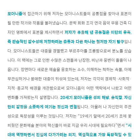
모더니즘
에 접근하기 위해 저자는 모더니스트들의 공통점을 찾아내 표본이
될 만한 작가와 작품을 불러냈습니다. 문학 회화 조각 연극 음악 무용 건축 디
자인 영화에서 표본을 제시하면서
저자가 추출해 낸 공통점은 이단의 유혹,
즉 관습적인 감수성에 저항하려는 충동과 다른 하나는 철저한 자기 탐구
입니
다. 모더니스트들은 대중을 경멸했고 부르주아를 조롱함으로써 분노를 샀습
니다. 이 책에는 그로 인한 수많은 스캔들과 난장판, 비난과 웅변이 줄줄이 나
옵니다. 장면마다 새로운 예술을 옹호하는 소수, 이해하는 척하는 속물, 아예
무관심하거나 몽매한 대중이 뒤섞여 있는데, 저자는 각각의 경제적·사회적·
지적·종교적 배경을 개관함으로써 모더니즘이 어떤 맥락에서 나왔고 어떤
변화를 가져왔는지 설명합니다.
20세기 모더니즘은 성의 해방, 솔직함, 자신
만의 감정을 소중하게 여기는 정신과 연결
됩니다. 아울러 나 자신만의 주관
성으로 독창성을 이루는 것입니다. 저자는 “19세기 말에서 20세기 초에 꽃
피웠던 문화예술 분야의 혁신들이 바로 지금 우리 시대에 필요하다”면서
“시
대에 역행하면서 진실에 다가가려는 의지, 역설적으로 가장 독창적일 수 있