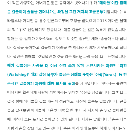
이 책은 사랑하는 아버지를 잃은 충격에서 벗어나기 위해
‘메이블’이란 참매
를 길들이며 슬픔을 견뎌나가는 과정을 그린 저자의 고군분투기
입니다. 뉴욕
타임스나 가디언 등 유수 언론으로부터 호평을 받았으며 2015 아마존 올해
의 책 1위로 선정되기도 했습니다. 매를 길들이는 일은 녹록지 않았습니다.
참매는 몸 길이가 38~48cm 정도로 비슷한 종류인 새매·송골매보다 큽니
다. 살생을 좋아하고 길들이기 어려울 뿐 아니라 성미가 시무룩하다고 합니
다. 헬렌은 참매를 ‘깃털달린 재킷을 입은 850g 짜리 죽음’으로 표현합니다.
매가 길들이는 사람을 더 이상 신경 쓰지 않게 훈련시키는 과정인 ‘와칭
(Watching)', 매의 살상 욕구가 들끓는 상태를 뜻하는 ’야락(Yarak)' 등 전
문적인 길들이기 과정에 대한 묘사도 흥미
를 자아냅니다. 아버지는 홀연히
떠났지만 헬렌에게 사랑의 기억이라는 위대한 유산을 남겼습니다. 그 힘으로
결국 참매 메이블을 길들이는 데 성공하고, 자신의 슬픔도 길들입니다. 끈을
풀고 날려보낸 메이블이 마음껏 비행을 한 후 다시 저자의 손 위로 돌아왔을
때, 마침내 그는 도시로 돌아갈 수 있게 됩니다. 저자는 말합니다. “손은 다른
사람의 손을 잡으라고 있는 것이다. 손은 매의 횃대 노릇만 하게 두어서는 안