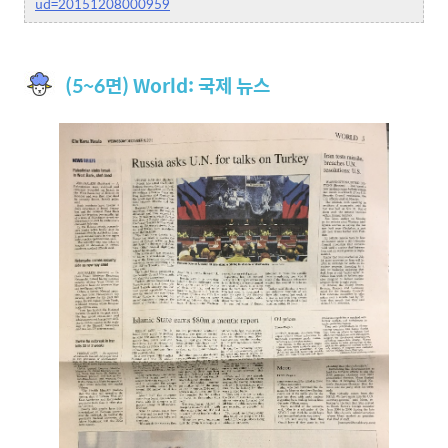
ud=20151208000959
(5~6면) World: 국제 뉴스