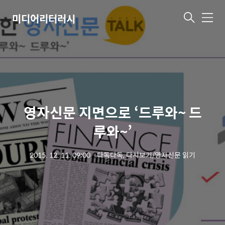
미디어리터러시
메
뉴
영자신문 지면으로 ‘드루와~ 드
루와~’
2015. 12. 11. 09:00
ㆍ
다독다독, 다시보기/영자신문 읽기