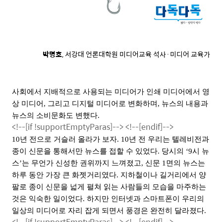
박명호,
서강대 언론대학원 미디어교육 석사·미디어 교육가
사회에서 지배적으로 사용되는 미디어가 인쇄 미디어에서 영
상 미디어
,
그리고 디지털 미디어로 변화하며
,
뉴스의 내용과
뉴스의 소비문화도 변했다
.
<!--[if !supportEmptyParas]-->
<!--[endif]-->
10
년 전으로 거슬러 올라가 보자
. 10
년 전 우리는 텔레비전과
종이 신문을 통해서만 뉴스를 접할 수 있었다
.
당시의
‘9
시 뉴
스
’
는 무언가 신성한 권위까지 느껴졌고
,
신문
1
면의 뉴스는
하루 동안 가장 큰 화젯거리였다
.
지하철이나 길거리에서 양
팔로 종이 신문을 넓게 펼쳐 읽는 사람들의 모습을 마주하는
것은 익숙한 일이었다
.
하지만 인터넷과 스마트폰이 우리의
일상의 미디어로 자리 잡게 되면서 풍경은 완전히 달라졌다
.
<!--[if !supportEmptyParas]-->
<!--[endif]-->