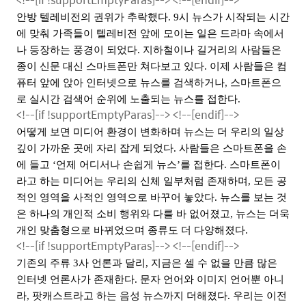
안방 텔레비전의 권위가 추락했다
. 9
시 뉴스가 시작되는 시간
에 맞춰 가족들이 텔레비전 앞에 모이는 일은 드라마 속에서
나 등장하는 풍경이 되었다
.
지하철이나 길거리의 사람들은
종이 신문 대신 스마트폰만 쳐다보고 있다
.
이제 사람들은 컴
퓨터 앞에 앉아 인터넷으로 뉴스를 검색하거나
,
스마트폰으
로 실시간 검색어 순위에 노출되는 뉴스를 접한다
.
<!--[if !supportEmptyParas]-->
<!--[endif]-->
어떻게 보면 미디어 환경이 변화하며 뉴스는 더 우리의 일상
깊이 가까운 곳에 자리 잡게 되었다
.
사람들은 스마트폰을 손
에 들고
‘
언제 어디서나 손쉽게 뉴스
’
를 접한다
.
스마트폰이
라고 하는 미디어는 우리의 신체 일부처럼 존재하며
,
모든 공
적인 영역을 사적인 영역으로 바꾸어 놓았다
.
뉴스를 보는 것
은 하나의 개인적 소비 행위와 다를 바 없어졌고
,
뉴스는 더욱
개인 맞춤형으로 바뀌었으며 종류도 더 다양해졌다
.
<!--[if !supportEmptyParas]-->
<!--[endif]-->
기존의 주류
3
사 언론과 달리
,
지금은 셀 수 없을 만큼 많은
인터넷 언론사가 존재한다
.
문자 언어와 이미지 언어뿐 아니
라
,
팟캐스트라고 하는 음성 뉴스까지 더해졌다
.
우리는 이전