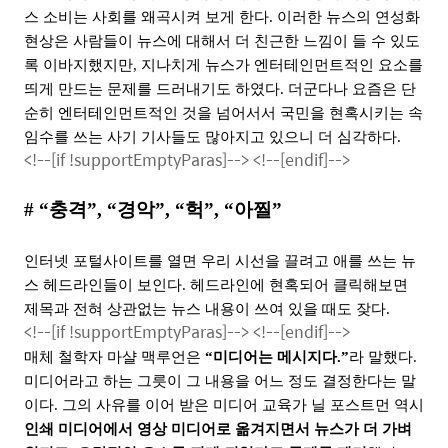
스 소비는 사회를 왜곡시켜 보게 한다
.
이러한 뉴스의 연성화
현상은 사람들이 뉴스에 대해서 더 친근한 느낌이 들 수 있도
록 이바지했지만
,
지나치게 뉴스가 엔터테인먼트적인 요소를
띄게 만드는 문제를 드러내기도 하였다
.
더군다나 요즘은 단
순히 엔터테인먼트적인 것을 넘어서서 국민을 현혹시키는 속
임수를 쓰는 사기 기사들도 많아지고 있으니 더 심각하다
.
<!--[if !supportEmptyParas]-->
<!--[endif]-->
# “
충격
”, “
경악
”, “
헉
”, “
아찔
”
인터넷 포털사이트를 열면 우리 시선을 끌려고 애를 쓰는 뉴
스 헤드라인들이 보인다
.
헤드라인에 현혹되어 클릭해보면
제목과 전혀 상관없는 뉴스 내용이 쓰여 있을 때도 잦다
.
<!--[if !supportEmptyParas]-->
<!--[endif]-->
매체 철학자 마샬 맥루언은
“
미디어는 메시지다
.”
라 말했다
.
미디어라고 하는 그릇이 그 내용을 어느 정도 결정한다는 말
이다
.
그의 사유를 이어 받은 미디어 교육가 닐 포스트먼 역시
인쇄 미디어에서 영상 미디어로 옮겨지면서 뉴스가 더 가벼