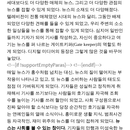
세대보다도 더 다양한 매체의 뉴스
,
그리고 더 다양한 관점의
뉴스를 접할 수 있게 되었다
.
뉴스의 소재도 더 다양해졌다
.
텔레비전이 전통 매체였던 시대의 뉴스와 달리
,
그동안 배제
되었던 다양한 견해를 들을 수 있게 되었고
,
우리 주변의 소소
한 일상들을 뉴스를 통해 접할 수 있게 되었다
.
심지어 일반인
들까지 기자가 되어 기사를 작성하고
,
자신이 중요하다고 여
기는 뉴스를 퍼 나르는 게이트키퍼
(Gate keeper)
의 역할도 하
게 되었다
.
디지털 미디어의 등장은 그렇게 많은 것을 바꾸어
놓았다
.
<!--[if !supportEmptyParas]-->
<!--[endif]-->
매일 뉴스가 홍수처럼 넘치는 대신
,
뉴스의 질이 떨어지는 부
작용이 나타나고 있고
,
또 뉴스를 소비하는 사람들의 태도도
점점 더 가벼워지게 되었다
.
기자들은 성실하고 정직하게 취
재해서 기사를 쓰기보다는 사람들의 호기심을 자극해 조회
수를 높이는 기사를 쓰려 혈안이 되었고
,
사회 구성원으로서
진짜 알아야 할 소식보다는 당장 순간적인 호기심을 자극하
는 연예인들의 열애 소식이나
,
흥미로운 생활 지식
,
범죄사건
등 자극적인
,
재미 위주의 뉴스를 더 많이 접하게 되었다
.
뉴
스는 사회를 볼 수 있는 창이다
.
기자들의 만행과 미성숙한 뉴