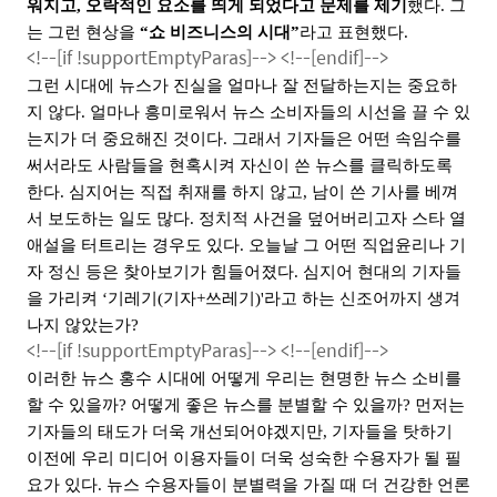
워지고
,
오락적인 요소를 띄게 되었다고 문제를 제기
했
다
.
그
는 그런 현상을
“
쇼 비즈니스의 시대
”
라고 표현했다
.
<!--[if !supportEmptyParas]-->
<!--[endif]-->
그런 시대에 뉴스가 진실을 얼마나 잘 전달하는지는 중요하
지 않다
.
얼마나 흥미로워서 뉴스 소비자들의 시선을 끌 수 있
는지가 더 중요해진 것이다
.
그래서 기자들은 어떤 속임수를
써서라도 사람들을 현혹시켜 자신이 쓴 뉴스를 클릭하도록
한다
.
심지어는 직접 취재를 하지 않고
,
남이 쓴 기사를 베껴
서 보도하는 일도 많다
.
정치적 사건을 덮어버리고자 스타 열
애설을 터트리는 경우도 있다
.
오늘날 그 어떤 직업윤리나 기
자 정신 등은 찾아보기가 힘들어졌다
.
심지어 현대의 기자들
을 가리켜
‘
기레기
(
기자
+
쓰레기
)'
라고 하는 신조어까지 생겨
나지 않았는가
?
<!--[if !supportEmptyParas]-->
<!--[endif]-->
이러한 뉴스 홍수 시대에 어떻게 우리는 현명한 뉴스 소비를
할 수 있을까
?
어떻게 좋은 뉴스를 분별할 수 있을까
?
먼저는
기자들의 태도가 더욱 개선되어야겠지만
,
기자들을 탓하기
이전에 우리 미디어 이용자들이 더욱 성숙한 수용자가 될 필
요가 있다
.
뉴스 수용자들이 분별력을 가질 때 더 건강한 언론